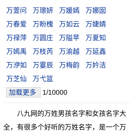
万萱问
万璟妍
万媛嫣
万娜囡
万春爱
万盼槐
万如云
万婕婧
万禄萍
万圆庄
万隘苹
万夏知
万嫣禹
万枝芮
万渝越
万延鑫
万洢如
万霎辰
万梅韵
万妗洁
万芝仙
万弋篮
加载更多
1/10000
八九网的万姓男孩名字和女孩名字大
全，有很多个好听的万姓名字，是一个万