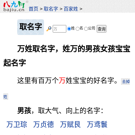
首页
>
取名字
>
百家姓
>
取名字
姓
名
公司
万姓取名字，姓万的男孩女孩宝宝
起名字
这里有百万个
万
姓宝宝的好名字。
去掉
姓
男孩
，取大气、向上的名字：
万卫琮
万贞德
万赋艮
万鸢鬟