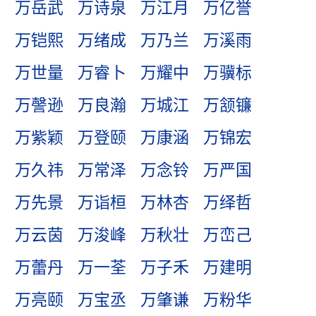
万岳武
万诗泉
万江月
万亿誉
万铠熙
万绪成
万乃兰
万溪雨
万世量
万睿卜
万耀中
万骥标
万謦逊
万良瀚
万城江
万颔镰
万紫颖
万登颐
万康涵
万锦宏
万久祎
万常泽
万念铃
万严国
万先景
万诣桓
万林杏
万绎哲
万云茵
万浚峰
万秋壮
万峦己
万蕾丹
万一荃
万子禾
万建明
万亮颐
万宝丞
万肇谦
万粉华