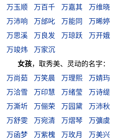
万玉顺
万百千
万嘉其
万维晓
万沛响
万邰叱
万能同
万晞婷
万思溪
万良发
万琼跃
万开娥
万竣炜
万家沉
女孩
，取秀美、灵动的名字：
万尚茹
万笑晨
万理熙
万婧玙
万洽雪
万印慧
万绪莹
万诗缇
万澌圻
万俪荣
万园黛
万沛秋
万舒雯
万宛清
万熠琴
万彍虞
万函梦
万紫槐
万玫月
万美兴