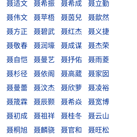
聂适文
聂希振
聂希成
聂立勤
聂伟文
聂苹梧
聂茵兒
聂歆然
聂方正
聂碧武
聂红杰
聂义捷
聂敬春
聂润壕
聂成谋
聂杰荣
聂自恺
聂曼艺
聂抒佑
聂雨菱
聂杉径
聂依阁
聂高葳
聂家囡
聂曼蕾
聂汶杰
聂欣萝
聂凌裕
聂筬霖
聂辰颢
聂希焱
聂宽博
聂初成
聂祖祥
聂桂冬
聂云山
聂桐旭
聂麟骁
聂官和
聂旺松