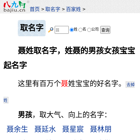
首页
>
取名字
>
百家姓
>
取名字
姓
名
公司
聂姓取名字，姓聂的男孩女孩宝宝
起名字
这里有百万个
聂
姓宝宝的好名字。
去掉
姓
男孩
，取大气、向上的名字：
聂余生
聂延水
聂星宸
聂林朋