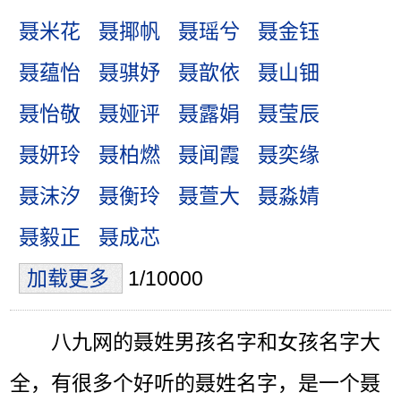
聂米花
聂揶帆
聂瑶兮
聂金钰
聂蕴怡
聂骐妤
聂歆依
聂山钿
聂怡敬
聂娅评
聂露娟
聂莹辰
聂妍玲
聂柏燃
聂闻霞
聂奕缘
聂沫汐
聂衡玲
聂萱大
聂淼婧
聂毅正
聂成芯
加载更多
1/10000
八九网的聂姓男孩名字和女孩名字大
全，有很多个好听的聂姓名字，是一个聂