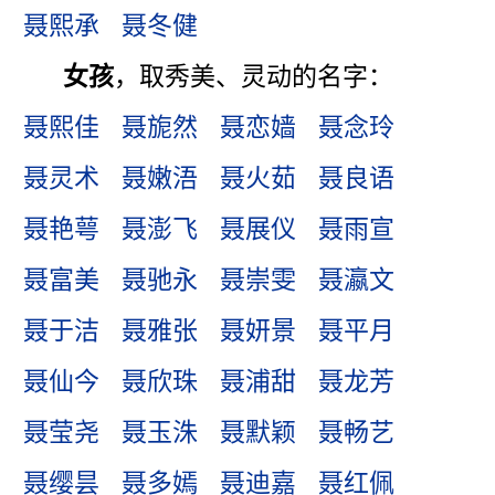
聂熙承
聂冬健
女孩
，取秀美、灵动的名字：
聂熙佳
聂旎然
聂恋嫱
聂念玲
聂灵术
聂嫩浯
聂火茹
聂良语
聂艳萼
聂澎飞
聂展仪
聂雨宣
聂富美
聂驰永
聂崇雯
聂瀛文
聂于洁
聂雅张
聂妍景
聂平月
聂仙今
聂欣珠
聂浦甜
聂龙芳
聂莹尧
聂玉洙
聂默颖
聂畅艺
聂缨昙
聂多嫣
聂迪嘉
聂红佩