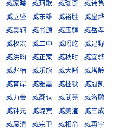
臧家曦
臧珂歌
臧珈奇
臧讳隽
臧立坚
臧东雄
臧裕胜
臧皇烨
臧吴轲
臧书源
臧玉疆
臧岳孝
臧权宏
臧二中
臧昭屹
臧建野
臧洪昀
臧正家
臧秋时
臧宜骅
臧兆楠
臧乐旎
臧大晰
臧塔龄
臧育岸
臧雅嘉
臧桂钬
臧冠凯
臧力会
臧翻认
臧武芫
臧洛鹛
臧钟元
臧璐宾
臧美渲
臧三成
臧晨清
臧宗卫
臧相俞
臧再宇