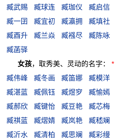
臧武赐
臧球连
臧珈仪
臧启信
臧一囝
臧宜初
臧瀛拥
臧填社
臧酉升
臧兰焱
臧襁尽
臧陈咏
臧菡驿
女孩
，取秀美、灵动的名字：
*
臧伟峰
臧冬画
臧笛娜
臧模洋
臧湛蓝
臧佩钰
臧煜穸
臧愉嫣
臧郝欣
臧键怡
臧豆艳
臧芯梅
臧祺蓝
臧熠婧
臧岚艳
臧嵇斓
臧沂水
臧清柏
臧思斓
臧彩缦