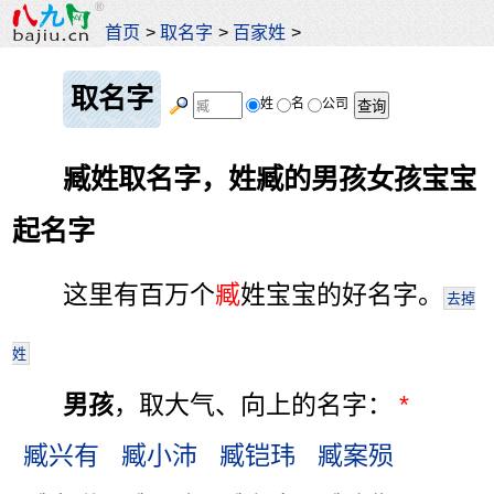
首页
>
取名字
>
百家姓
>
取名字
姓
名
公司
臧姓取名字，姓臧的男孩女孩宝宝
起名字
这里有百万个
臧
姓宝宝的好名字。
去掉
姓
男孩
，取大气、向上的名字：
*
臧兴有
臧小沛
臧铠玮
臧案殒