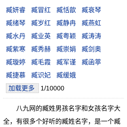
臧妍睿
臧冒红
臧恬歆
臧衰琴
臧绪琴
臧岁红
臧静冉
臧燕虹
臧水丹
臧业英
臧粤颖
臧涛涛
臧紫寒
臧秀赫
臧崇娟
臧剑奥
臧璇婷
臧毛霞
臧军谨
臧函葶
臧捷慕
臧识妃
臧缓娥
加载更多
1/10000
八九网的臧姓男孩名字和女孩名字大
全，有很多个好听的臧姓名字，是一个臧