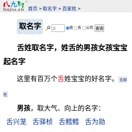
首页
>
取名字
>
百家姓
>
取名字
姓
名
公司
舌姓取名字，姓舌的男孩女孩宝宝
起名字
这里有百万个
舌
姓宝宝的好名字。
去掉
姓
男孩
，取大气、向上的名字：
舌兴茏
舌驿桢
舌鳕鳕
舌为勋