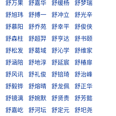
舒万果
舒嘉华
舒缓杨
舒梦瑞
舒旭玮
舒搏一
舒冲立
舒光辛
舒慕阳
舒乔苑
舒幸平
舒俊侠
舒森柱
舒超羿
舒亨达
舒书颐
舒松发
舒葛域
舒沁学
舒维家
舒涵陪
舒地淳
舒延宸
舒椿扉
舒风讯
舒礼俊
舒锫琦
舒治峰
舒毅铧
舒熔晴
舒龙佩
舒正华
舒镜漓
舒婉默
舒贤贵
舒芳懿
舒嘉屹
舒河坛
舒定元
舒圯尧