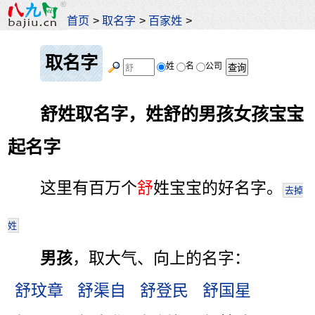
首页
>
取名字
>
百家姓
>
取名字
姓
名
公司
舒姓取名字，姓舒的男孩女孩宝宝
起名字
这里有百万个
舒
姓宝宝的好名字。
去掉
姓
男孩
，取大气、向上的名字：
舒玟章
舒渠自
舒登民
舒国星