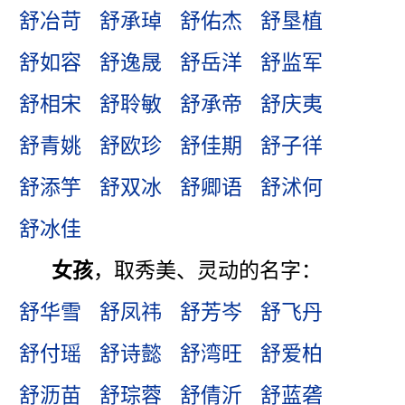
舒冶苛
舒承琸
舒佑杰
舒垦植
舒如容
舒逸晟
舒岳洋
舒监军
舒相宋
舒聆敏
舒承帝
舒庆夷
舒青姚
舒欧珍
舒佳期
舒子徉
舒添竽
舒双冰
舒卿语
舒沭何
舒冰佳
女孩
，取秀美、灵动的名字：
舒华雪
舒凤祎
舒芳岑
舒飞丹
舒付瑶
舒诗懿
舒湾旺
舒爱柏
舒沥苗
舒琮蓉
舒倩沂
舒蓝砻