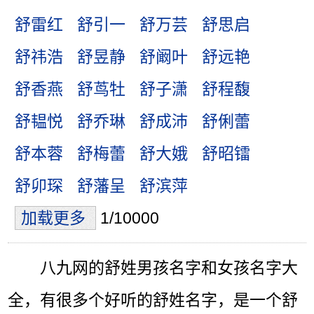
舒雷红
舒引一
舒万芸
舒思启
舒祎浩
舒昱静
舒阚叶
舒远艳
舒香燕
舒茑牡
舒子潇
舒程馥
舒韫悦
舒乔琳
舒成沛
舒俐蕾
舒本蓉
舒梅蕾
舒大娥
舒昭镭
舒卯琛
舒藩呈
舒滨萍
加载更多
1/10000
八九网的舒姓男孩名字和女孩名字大
全，有很多个好听的舒姓名字，是一个舒