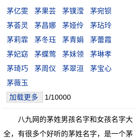
茅亿雯
茅果芸
茅镤滢
茅宛钡
茅荟灵
茅昌娜
茅娅伶
茅玷玲
茅莉霏
茅冬珏
茅青娟
茅蕾霞
茅妃窈
茅蝶莺
茅妹领
茅琳孝
茅琦巧
茅周仪
茅翠洹
茅宝心
茅薇玉
加载更多
1/10000
八九网的茅姓男孩名字和女孩名字大
全，有很多个好听的茅姓名字，是一个茅