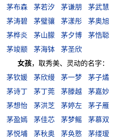
茅布森
茅若汐
茅谦朋
茅武慧
茅涛碧
茅璧骧
茅漾彤
茅奥旭
茅桦炎
茅山朦
茅夕博
茅悎聪
茅竣颛
茅海钵
茅圣欣
女孩
，取秀美、灵动的名字：
茅钦媛
茅欣缦
茅一梦
茅子燏
茅诗丁
茅丁莞
茅滕越
茅嘉妙
茅想怡
茅洪芝
茅婷左
茅子雁
茅盈嫣
茅佳芯
茅梦鳐
茅慕双
茅悦埔
茅秋奥
茅奂憝
茅缕瑷