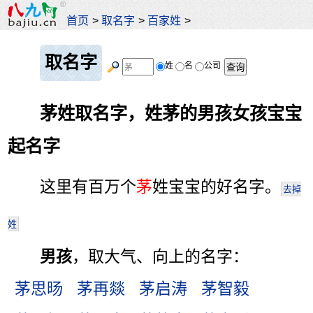
首页
>
取名字
>
百家姓
>
取名字
姓
名
公司
茅姓取名字，姓茅的男孩女孩宝宝
起名字
这里有百万个
茅
姓宝宝的好名字。
去掉
姓
男孩
，取大气、向上的名字：
茅思旸
茅再燚
茅启涛
茅智毅