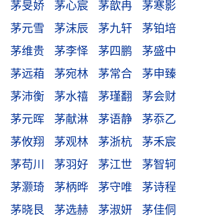
茅旻娇
茅心宸
茅歆冉
茅寒影
茅元雪
茅沫辰
茅九轩
茅铂培
茅维贵
茅李怿
茅四鹏
茅盛中
茅远葙
茅宛林
茅常合
茅申臻
茅沛衡
茅水禧
茅瑾翻
茅会财
茅元晖
茅献淋
茅语静
茅忝乙
茅攸翔
茅观林
茅浙杭
茅禾宸
茅苟川
茅羽好
茅江世
茅智轲
茅灏琦
茅柄晔
茅守唯
茅诗程
茅晓艮
茅选赫
茅淑妍
茅佳侗