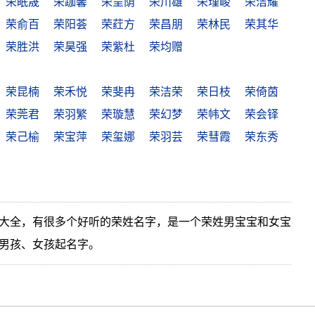
荣眠晟
荣跏馨
荣呈荫
荣川雄
荣瑾峻
荣洁耀
荣俞百
荣阳荟
荣荭方
荣昌朋
荣林民
荣其华
荣胜洪
荣昊强
荣紫杜
荣均赠
荣昆楠
荣禾悦
荣斐冉
荣洁荣
荣日枝
荣倚茵
荣莞君
荣羽繁
荣璇慧
荣幻梦
荣帏文
荣会铎
荣己榆
荣宝萍
荣玺娜
荣羽芸
荣彗霞
荣东秀
大全，有很多个好听的荣姓名字，是一个荣姓男宝宝和女宝
男孩、女孩起名字。