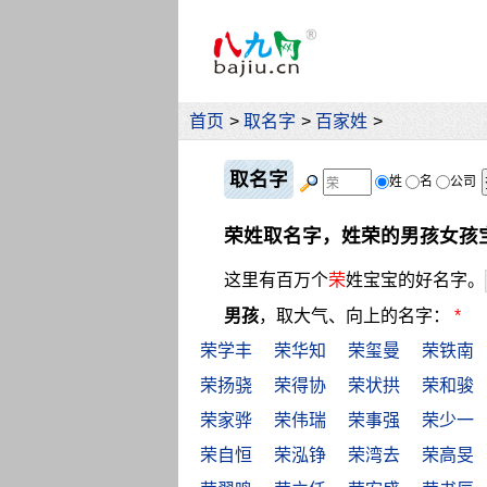
首页
>
取名字
>
百家姓
>
取名字
姓
名
公司
荣姓取名字，姓荣的男孩女孩
这里有百万个
荣
姓宝宝的好名字。
男孩
，取大气、向上的名字：
*
荣学丰
荣华知
荣玺曼
荣铁南
荣扬骁
荣得协
荣状拱
荣和骏
荣家骅
荣伟瑞
荣事强
荣少一
荣自恒
荣泓铮
荣湾去
荣高旻