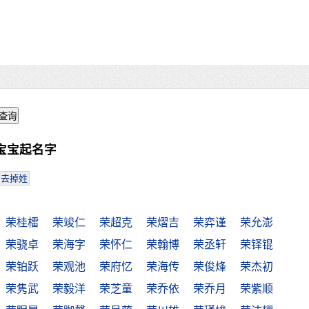
宝宝起名字
去掉姓
荣桂檑
荣竣仁
荣超克
荣熠吉
荣弈谨
荣允澎
荣骁卓
荣海字
荣怀仁
荣翰博
荣丞轩
荣铎锟
荣铂跃
荣观池
荣府忆
荣海传
荣俊烽
荣杰初
荣隽武
荣毅洋
荣芝童
荣乔依
荣乔月
荣紫顺