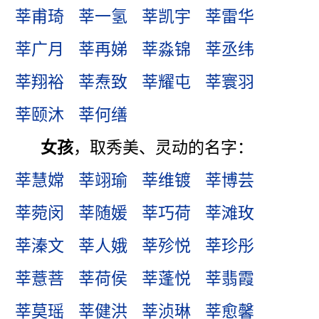
莘甫琦
莘一氢
莘凯宇
莘雷华
莘广月
莘再娣
莘淼锦
莘丞纬
莘翔裕
莘焘致
莘耀屯
莘寰羽
莘颐沐
莘何缮
女孩
，取秀美、灵动的名字：
莘慧嫦
莘翊瑜
莘维镀
莘博芸
莘菀闵
莘随媛
莘巧荷
莘滩玫
莘溱文
莘人娥
莘殄悦
莘珍彤
莘薏菩
莘荷侯
莘蓬悦
莘翡霞
莘莫瑶
莘健洪
莘浈琳
莘愈馨