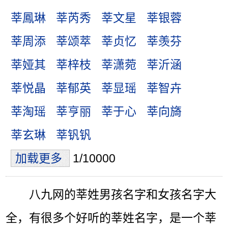
莘鳳琳
莘芮秀
莘文星
莘银蓉
莘周添
莘颂萃
莘贞忆
莘羡芬
莘娅其
莘梓枝
莘潇菀
莘沂涵
莘悦晶
莘郁英
莘显瑶
莘智卉
莘淘瑶
莘亨丽
莘于心
莘向旖
莘玄琳
莘钒钒
加载更多
1/10000
八九网的莘姓男孩名字和女孩名字大
全，有很多个好听的莘姓名字，是一个莘