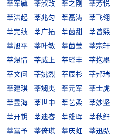
莘军毓
莘淑改
莘之刚
莘芳悦
莘洪起
莘兆匀
莘磊涛
莘飞翎
莘完绩
莘广拓
莘茵甜
莘曾熙
莘旭平
莘叶敏
莘茵莹
莘宗轩
莘煜情
莘威上
莘瑾丰
莘抱墨
莘文问
莘姚烈
莘辰杉
莘邦瑞
莘建琪
莘斓夷
莘元军
莘士虎
莘昱海
莘世中
莘艺柔
莘妙坚
莘开钥
莘迪睿
莘雄珲
莘秋鲜
莘富予
莘倚琪
莘庆虹
莘迅弘