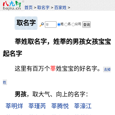
首页
>
取名字
>
百家姓
>
取名字
姓
名
公司
莘姓取名字，姓莘的男孩女孩宝宝
起名字
这里有百万个
莘
姓宝宝的好名字。
去掉
姓
男孩
，取大气、向上的名字：
莘明烊
莘瑾芮
莘腾悦
莘濠江