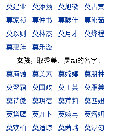
莫建业
莫添蓣
莫旭徽
莫古棠
莫家祯
莫仲书
莫馥佳
莫沁茹
莫以则
莫林杰
莫月才
莫烨程
莫惠沣
莫乐漩
女孩
，取秀美、灵动的名字：
莫海融
莫美素
莫嫦娜
莫朋林
莫翠霜
莫国政
莫于英
莫雁美
莫诗傲
莫玥蓓
莫芹莉
莫匹妞
莫黛鹰
莫兀卜
莫婉冉
莫熠妍
莫欢柏
莫适琼
莫茜璐
莫渌匀