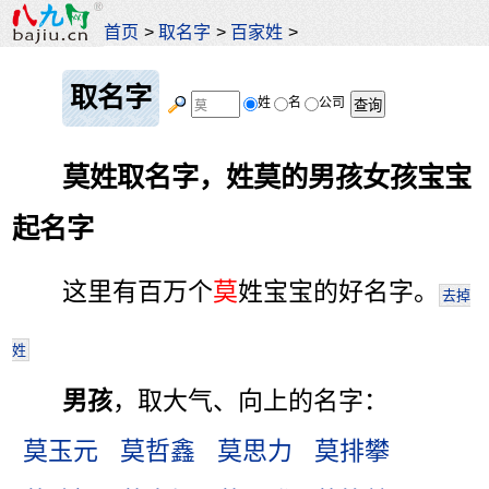
首页
>
取名字
>
百家姓
>
取名字
姓
名
公司
莫姓取名字，姓莫的男孩女孩宝宝
起名字
这里有百万个
莫
姓宝宝的好名字。
去掉
姓
男孩
，取大气、向上的名字：
莫玉元
莫哲鑫
莫思力
莫排攀