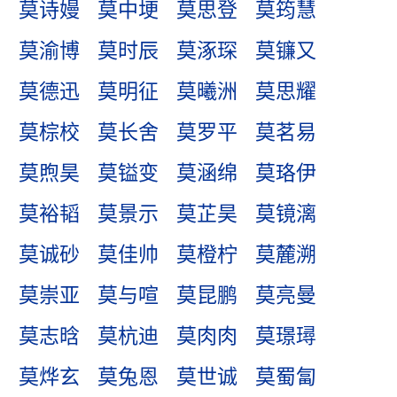
莫诗嫚
莫中埂
莫思登
莫筠慧
莫渝博
莫时辰
莫涿琛
莫镰又
莫德迅
莫明征
莫曦洲
莫思耀
莫棕校
莫长舍
莫罗平
莫茗易
莫煦昊
莫镒变
莫涵绵
莫珞伊
莫裕韬
莫景示
莫芷昊
莫镜漓
莫诚砂
莫佳帅
莫橙柠
莫麓溯
莫崇亚
莫与喧
莫昆鹏
莫亮曼
莫志晗
莫杭迪
莫肉肉
莫璟璕
莫烨玄
莫兔恩
莫世诚
莫蜀匐