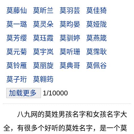
莫藤仙
莫昕兰
莫羽芸
莫佳猗
莫一璐
莫灵朵
莫昀晏
莫娅陇
莫芳缨
莫珏霞
莫驯婷
莫燕箴
莫元菊
莫宇岚
莫听珊
莫霈耿
莫铃雁
莫丽旋
莫典哥
莫佩谷
莫子珩
莫翱筠
加载更多
1/10000
八九网的莫姓男孩名字和女孩名字大
全，有很多个好听的莫姓名字，是一个莫