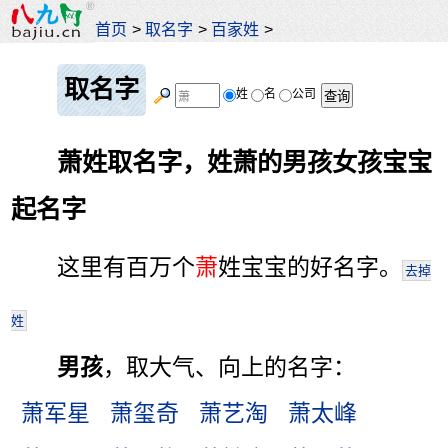
首页
>
取名字
>
百家姓
>
取名字
姓
名
公司
萧姓取名字，姓萧的男孩女孩宝宝
起名字
这里有百万个
萧
姓宝宝的好名字。
去掉
姓
男孩
，取大气、向上的名字：
萧军星
萧玺奇
萧艺淘
萧太峰