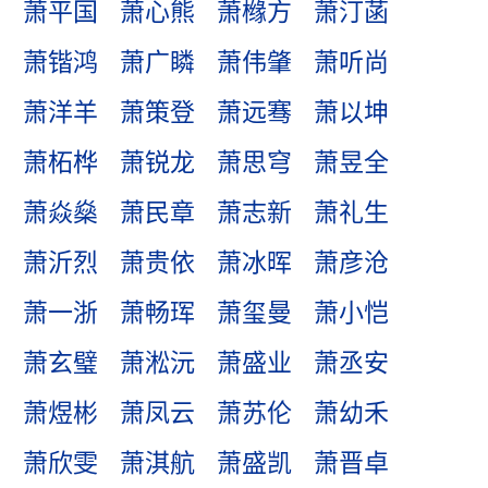
萧平国
萧心熊
萧橼方
萧汀菡
萧锴鸿
萧广瞵
萧伟肇
萧听尚
萧洋羊
萧策登
萧远骞
萧以坤
萧柘桦
萧锐龙
萧思穹
萧昱全
萧焱燊
萧民章
萧志新
萧礼生
萧沂烈
萧贵依
萧冰晖
萧彦沧
萧一浙
萧畅珲
萧玺曼
萧小恺
萧玄璧
萧淞沅
萧盛业
萧丞安
萧煜彬
萧凤云
萧苏伦
萧幼禾
萧欣雯
萧淇航
萧盛凯
萧晋卓