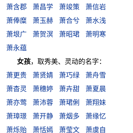
萧含郡
萧昌学
萧竣策
萧信岩
萧俸糜
萧玉赫
萧合兮
萧水浅
萧垠广
萧贺溟
萧昭珺
萧明寒
萧永蕴
女孩
，取秀美、灵动的名字：
萧更贵
萧贤婧
萧巧绿
萧舟雪
萧杳灵
萧穗婷
萧卉甜
萧夏晨
萧亦莺
萧沛蓉
萧珺俐
萧翔妹
萧璋璟
萧开静
萧烟多
萧缘忆
萧烁贻
萧恬嫣
萧莹文
萧虞自