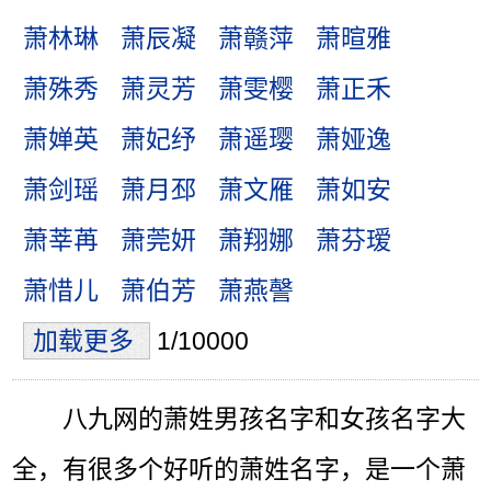
萧林琳
萧辰凝
萧赣萍
萧暄雅
萧殊秀
萧灵芳
萧雯樱
萧正禾
萧婵英
萧妃纾
萧遥璎
萧娅逸
萧剑瑶
萧月邳
萧文雁
萧如安
萧莘苒
萧莞妍
萧翔娜
萧芬瑷
萧惜儿
萧伯芳
萧燕謦
加载更多
1/10000
八九网的萧姓男孩名字和女孩名字大
全，有很多个好听的萧姓名字，是一个萧