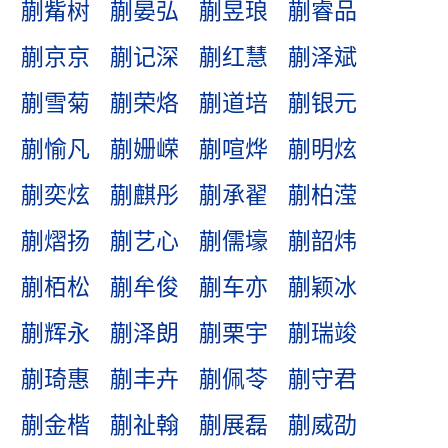
蒯觜树
蒯晏弘
蒯昱琅
蒯睿品
蒯京京
蒯记深
蒯红慧
蒯泽斌
蒯雪菊
蒯荣烙
蒯道培
蒯银元
蒯愉凡
蒯姗嵘
蒯喧烨
蒯明炫
蒯奕炫
蒯麒彤
蒯承翟
蒯柏滢
蒯熠扬
蒯艺心
蒯儒壕
蒯韶炜
蒯栢松
蒯牟俊
蒯车亦
蒯颖冰
蒯辉永
蒯泽朗
蒯栗宇
蒯瑞竣
蒯琦惠
蒯丰卉
蒯佩苓
蒯守君
蒯金楷
蒯祉翰
蒯展磊
蒯威劭