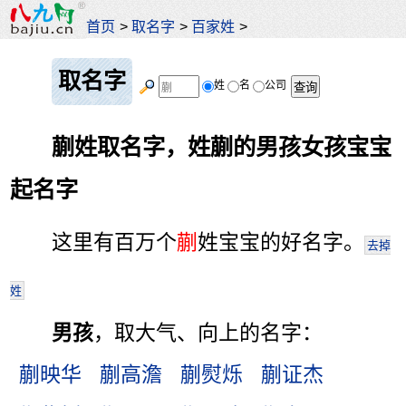
首页
>
取名字
>
百家姓
>
取名字
姓
名
公司
蒯姓取名字，姓蒯的男孩女孩宝宝
起名字
这里有百万个
蒯
姓宝宝的好名字。
去掉
姓
男孩
，取大气、向上的名字：
蒯映华
蒯高澹
蒯熨烁
蒯证杰