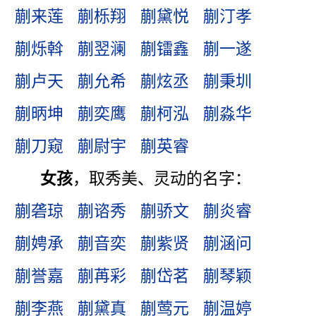
蒯来莲
蒯栎翔
蒯黛悦
蒯汀孝
蒯烁斡
蒯翌澜
蒯镭鑫
蒯一遂
蒯卢天
蒯允希
蒯炫丞
蒯秉圳
蒯昞坤
蒯奕鹰
蒯柯泓
蒯淼华
蒯刀窥
蒯尉宇
蒯英睿
女孩
，取秀美、灵动的名字：
蒯砻琼
蒯谘秀
蒯骄文
蒯炎睿
蒯娉承
蒯音奕
蒯紫贤
蒯涵问
蒯誉嘉
蒯苒彩
蒯岱茗
蒯琴颖
蒯李燕
蒯黛真
蒯莺元
蒯温婷