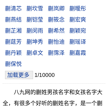
蒯清芯
蒯坎雪
蒯岚卿
蒯暧彤
蒯燕结
蒯铠莹
蒯筱念
蒯宏爽
蒯芷湘
蒯闵雨
蒯希然
蒯颖宛
蒯莛芳
蒯坤秀
蒯怡迪
蒯瑶译
蒯丹颖
蒯卓文
蒯霈泽
蒯嘉霞
蒯保悦
加载更多
1/10000
八九网的蒯姓男孩名字和女孩名字大
全，有很多个好听的蒯姓名字，是一个蒯