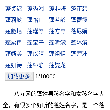
蓬贞迟
蓬秀湘
蓬非妍
蓬芷碧
蓬莉峡
蓬怡山
蓬若龄
蓬蔷筱
蓬能培
蓬瑾岑
蓬方岑
蓬尼娟
蓬粟冉
蓬莹子
蓬昕濛
蓬沐溪
蓬鳕美
蓬以晴
蓬祖恬
蓬萍沣
蓬妍诗
蓬桠静
蓬燮龙
加载更多
1/10000
八九网的蓬姓男孩名字和女孩名字大
全，有很多个好听的蓬姓名字，是一个蓬