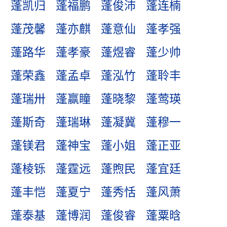
蓬凯归
蓬福鹏
蓬俊沛
蓬连楠
蓬茂馨
蓬亦麒
蓬意仙
蓬孝强
蓬路华
蓬孝豪
蓬煜睿
蓬少帅
蓬荣鑫
蓬孟卓
蓬泓竹
蓬聆丰
蓬瑞卅
蓬赢瞳
蓬晓黎
蓬莺瑛
蓬斯奇
蓬瑞琳
蓬凝冀
蓬穆一
蓬镁君
蓬神宝
蓬小姐
蓬正亚
蓬棱铄
蓬霆远
蓬煦民
蓬宜廷
蓬丰恺
蓬夏宁
蓬秀恬
蓬风萧
蓬泰基
蓬博润
蓬俊睿
蓬粟晗