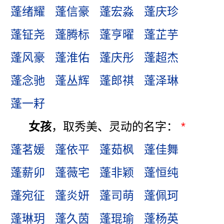
蓬绪耀
蓬信豪
蓬宏淼
蓬庆珍
蓬钲尧
蓬腾标
蓬亨曜
蓬芷芋
蓬风豪
蓬淮佑
蓬庆彤
蓬超杰
蓬念驰
蓬丛辉
蓬郎祺
蓬泽琳
蓬一耔
女孩
，取秀美、灵动的名字：
*
蓬茗媛
蓬依平
蓬茹枫
蓬佳舞
蓬薪卯
蓬薇宅
蓬非颖
蓬恒纯
蓬宛征
蓬炎妍
蓬司萌
蓬佩珂
蓬琳玥
蓬久茵
蓬琨瑜
蓬杨英