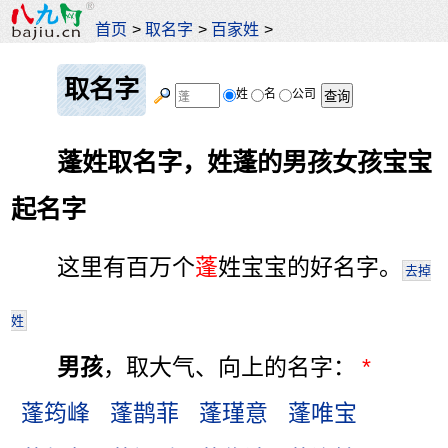
首页
>
取名字
>
百家姓
>
取名字
姓
名
公司
蓬姓取名字，姓蓬的男孩女孩宝宝
起名字
这里有百万个
蓬
姓宝宝的好名字。
去掉
姓
男孩
，取大气、向上的名字：
*
蓬筠峰
蓬鹊菲
蓬瑾意
蓬唯宝