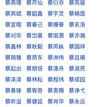
蔡燕理
蔡芹仙
蔡衍亦
蔡亮骏
蔡宾斌
蔡韶鑫
蔡宇灵
蔡楠茵
蔡宜暄
蔡秦己
蔡姗豪
蔡名浩
蔡刈华
蔡岱晨
蔡焜灏
蔡亦瀚
蔡鑫林
蔡秋毅
蔡芮枞
蔡国祥
蔡琬雅
蔡昂东
蔡洲伟
蔡且禛
蔡起出
蔡朋倍
蔡潇舟
蔡淑蔸
蔡泽泽
蔡林耘
蔡程玮
蔡成园
蔡善锋
蔡宥奇
蔡衷赐
蔡诤弋
蔡昕溢
蔡健延
蔡肖华
蔡永远