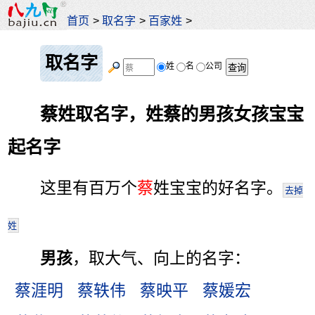
首页
>
取名字
>
百家姓
>
取名字
姓
名
公司
蔡姓取名字，姓蔡的男孩女孩宝宝
起名字
这里有百万个
蔡
姓宝宝的好名字。
去掉
姓
男孩
，取大气、向上的名字：
蔡涯明
蔡轶伟
蔡映平
蔡媛宏