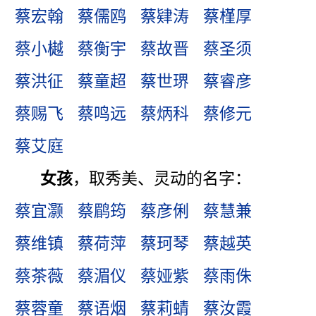
蔡宏翰
蔡儒鸥
蔡肄涛
蔡槿厚
蔡小樾
蔡衡宇
蔡故晋
蔡圣须
蔡洪征
蔡童超
蔡世琾
蔡睿彦
蔡赐飞
蔡鸣远
蔡炳科
蔡修元
蔡艾庭
女孩
，取秀美、灵动的名字：
蔡宜灏
蔡鹛筠
蔡彦俐
蔡慧兼
蔡维镇
蔡荷萍
蔡珂琴
蔡越英
蔡茶薇
蔡湄仪
蔡娅紫
蔡雨侏
蔡蓉童
蔡语烟
蔡莉蜻
蔡汝霞