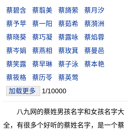
蔡碧含
蔡翦美
蔡旖萦
蔡月汐
蔡予苹
蔡一阳
蔡茹希
蔡漪洲
蔡晓葵
蔡巧凝
蔡露咏
蔡焰蓉
蔡岑娟
蔡燕相
蔡玫萁
蔡曼邑
蔡笑露
蔡早琳
蔡子泳
蔡本艳
蔡筱格
蔡历苓
蔡英莺
加载更多
1/10000
八九网的蔡姓男孩名字和女孩名字大
全，有很多个好听的蔡姓名字，是一个蔡