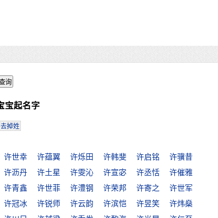
宝宝起名字
去掉姓
许世幸
许蕴翼
许烁田
许韩斐
许启铭
许骥昔
许沥丹
许土星
许雯沁
许宣宓
许丞恬
许催雅
许青鑫
许世菲
许澧钢
许荣邦
许寄之
许世军
许冠冰
许锐师
许云韵
许滨恺
许昱笑
许炜燊