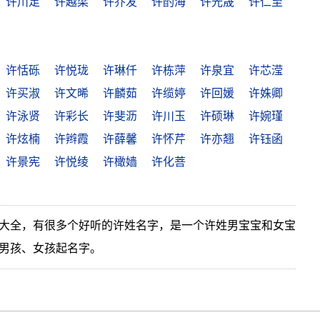
许川足
许越梁
许乔发
许酌海
许光晟
许仁至
许恬砾
许悦珑
许琳仟
许栋萍
许泉宜
许芯滢
许买淑
许文晞
许麟茹
许缆婷
许回媛
许姝卿
许泳贤
许彩长
许斐沥
许川玉
许硕琳
许婉瑾
许炫楠
许辫霞
许薛馨
许怀芹
许亦翘
许钰函
许景宪
许悦绫
许橄嫱
许化菩
大全，有很多个好听的许姓名字，是一个许姓男宝宝和女宝
男孩、女孩起名字。