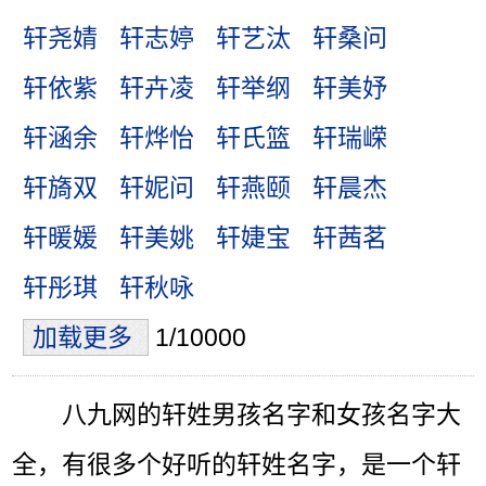
轩尧婧
轩志婷
轩艺汰
轩桑问
轩依紫
轩卉凌
轩举纲
轩美妤
轩涵余
轩烨怡
轩氏篮
轩瑞嵘
轩旖双
轩妮问
轩燕颐
轩晨杰
轩暖媛
轩美姚
轩婕宝
轩茜茗
轩彤琪
轩秋咏
加载更多
1/10000
八九网的轩姓男孩名字和女孩名字大
全，有很多个好听的轩姓名字，是一个轩