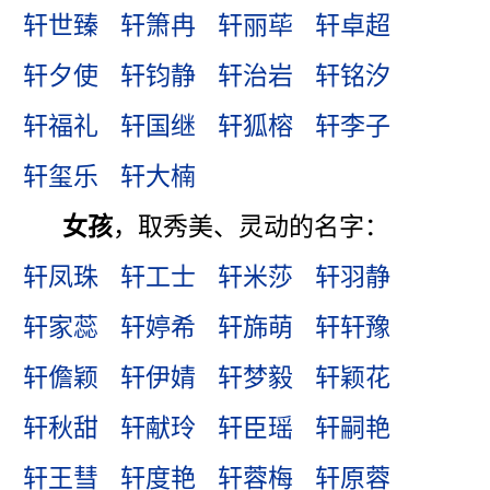
轩世臻
轩箫冉
轩丽荜
轩卓超
轩夕使
轩钧静
轩治岩
轩铭汐
轩福礼
轩国继
轩狐榕
轩李子
轩玺乐
轩大楠
女孩
，取秀美、灵动的名字：
轩凤珠
轩工士
轩米莎
轩羽静
轩家蕊
轩婷希
轩旆萌
轩轩豫
轩儋颖
轩伊婧
轩梦毅
轩颖花
轩秋甜
轩献玲
轩臣瑶
轩嗣艳
轩王彗
轩度艳
轩蓉梅
轩原蓉