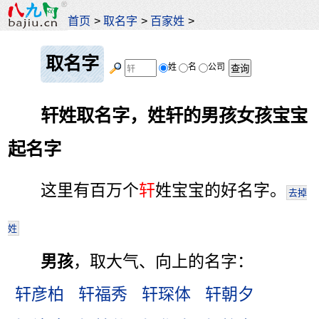
首页
>
取名字
>
百家姓
>
取名字
姓
名
公司
轩姓取名字，姓轩的男孩女孩宝宝
起名字
这里有百万个
轩
姓宝宝的好名字。
去掉
姓
男孩
，取大气、向上的名字：
轩彦柏
轩福秀
轩琛体
轩朝夕