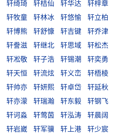
轩绮琦
轩桔仙
轩华达
轩梓章
轩牧童
轩林冰
轩悠愉
轩立柏
轩博熊
轩舒慷
轩吉键
轩乔津
轩誊滋
轩继北
轩思域
轩松杰
轩凇敬
轩子浩
轩锡潮
轩奕勇
轩天恒
轩流炫
轩义峦
轩梧棱
轩帅亦
轩妍熙
轩卓岱
轩延秋
轩亦濛
轩瑞瀚
轩东毅
轩钢飞
轩诃淼
轩莺茵
轩泓涛
轩晨阔
轩岩崴
轩军骥
轩上港
轩少宸