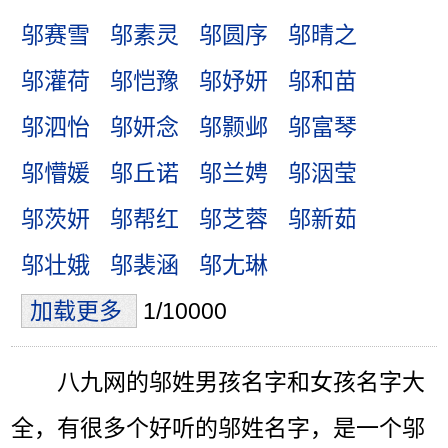
邬赛雪
邬素灵
邬圆序
邬晴之
邬灌荷
邬恺豫
邬妤妍
邬和苗
邬泗怡
邬妍念
邬颢邺
邬富琴
邬懵媛
邬丘诺
邬兰娉
邬洇莹
邬茨妍
邬帮红
邬芝蓉
邬新茹
邬壮娥
邬裴涵
邬尢琳
加载更多
1/10000
八九网的邬姓男孩名字和女孩名字大
全，有很多个好听的邬姓名字，是一个邬