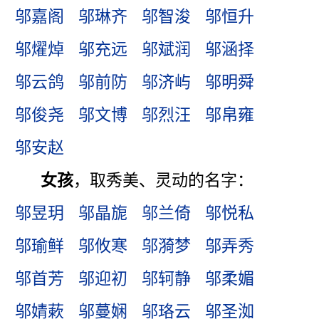
邬嘉阁
邬琳齐
邬智浚
邬恒升
邬燿焯
邬充远
邬斌润
邬涵择
邬云鸽
邬前防
邬济屿
邬明舜
邬俊尧
邬文博
邬烈汪
邬帛雍
邬安赵
女孩
，取秀美、灵动的名字：
邬昱玥
邬晶旎
邬兰倚
邬悦私
邬瑜鲜
邬攸寒
邬漪梦
邬弄秀
邬首芳
邬迎初
邬轲静
邬柔媚
邬婧蔌
邬蔓娴
邬珞云
邬圣洳