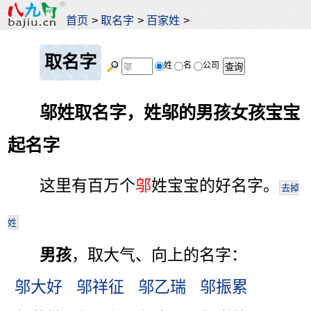
首页
>
取名字
>
百家姓
>
取名字
姓
名
公司
邬姓取名字，姓邬的男孩女孩宝宝
起名字
这里有百万个
邬
姓宝宝的好名字。
去掉
姓
男孩
，取大气、向上的名字：
邬大好
邬祥征
邬乙瑞
邬振累