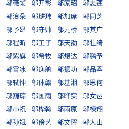
邬薇帧
邬开彰
邬家昭
邬志蓬
邬浪朵
邬琎玮
邬加席
邬同芝
邬予昂
邬守帅
邬元桥
邬其广
邬程昕
邬工子
邬天劭
邬壮绮
邬紫旗
邬希牧
邬煜达
邬鹏予
邬霄冰
邬逸舧
邬振功
邬品蓉
邬轼忡
邬体赣
邬基湘
邬思何
邬巍琮
邬国雨
邬晔实
邬女琶
邬小祝
邬桦翰
邬雨原
邬棟翔
邬孙斌
邬傍艺
邬文珲
邬人山