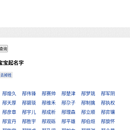
宝宝起名字
去掉姓
邴煌久
邴伟锋
邴赛帅
邴楚津
邴梦珧
邴军阴
邴天厚
邴碧琰
邴维禾
邴尕子
邴制擒
邴执权
邴彦章
邴宇儿
邴成析
邴理森
邴立顺
邴弈镶
邴宜丹
邴胜宇
邴观砾
邴平雄
邴伯烜
邴旋怀