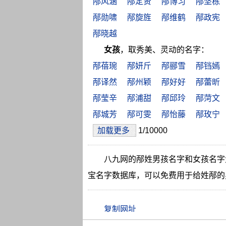
邴风涵
邴定贤
邴博习
邴坚栋
邴勋啸
邴旋旌
邴维鹤
邴政宪
邴晓越
女孩
，取秀美、灵动的名字：
邴蓓琬
邴妍斤
邴郦雪
邴铛嫣
邴译然
邴州颖
邴好好
邴蕾昕
邴莹辛
邴浦甜
邴邱玲
邴菏文
邴城芳
邴可雯
邴怡藤
邴玫宁
加载更多
1/10000
八九网的邴姓男孩名字和女孩名字
宝名字数据库，可以免费用于给姓邴的