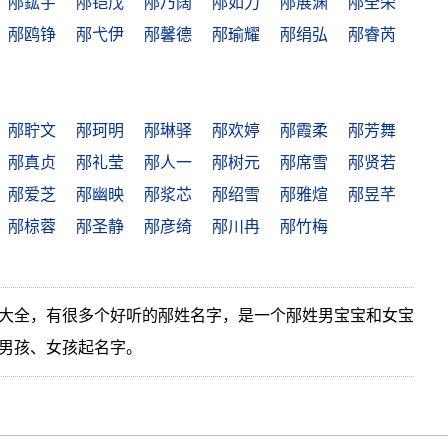
邴鈜宇
邴铠戊
邴乃阔
邴如力
邴展渊
邴全荣
邴鸥铮
邴弋伊
邴馨德
邴瑜耀
邴绢弘
邴睿芮
邴聍文
邴珂明
邴琳驿
邴欢婷
邴霞柔
邴芳舞
邴真贞
邴礼莹
邴人一
邴树元
邴席雪
邴贤若
邴爱芝
邴幽映
邴浆芯
邴绍雪
邴雅煊
邴昱芊
邴椋蓉
邴圣静
邴彦绮
邴川冉
邴竹梅
大全，有很多个好听的邴姓名字，是一个邴姓男宝宝和女宝
男孩、女孩起名字。