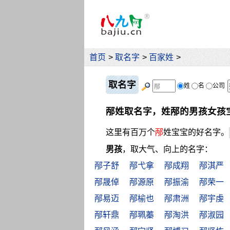
首页
>
取名字
>
百家姓
>
取名字
姓
名
公司
邴姓取名字，姓邴的男孩女孩
这里有百万个
邴
姓宝宝的好名字。
男孩
，取大气、向上的名字：
邴子舒
邴弋拿
邴成翔
邴淇严
邴晟倬
邴源原
邴振渝
邴荣一
邴易迈
邴榆也
邴肃洲
邴宇虔
邴轩鼎
邴珮蓁
邴淘洪
邴淑园