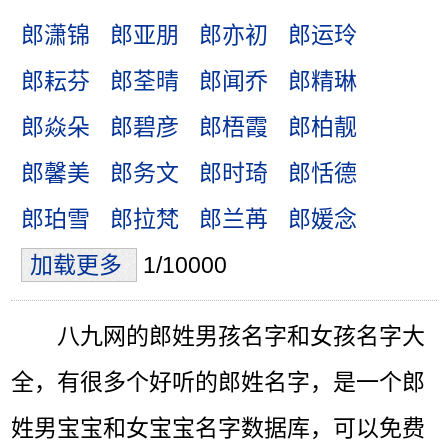
郎潇锦
郎亚朋
郎亦初
郎运玲
郎耘芬
郎荃晴
郎闻乔
郎精琳
郎焱朵
郎碧彦
郎梧霞
郎柏靓
郎馨美
郎务文
郎时琦
郎恬德
郎珀雪
郎拉梵
郎兰苒
郎媛念
加载更多
1/10000
八九网的郎姓男孩名字和女孩名字大
全，有很多个好听的郎姓名字，是一个郎
姓男宝宝和女宝宝名字数据库，可以免费