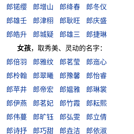
郎锘缨
郎增山
郎绛春
郎冬仪
郎雄壬
郎津栩
郎耿旺
郎庆盛
郎皓升
郎城疑
郎雄三
郎捷琳
女孩
，取秀美、灵动的名字：
郎倍羽
郎雅纹
郎茗莹
郎迤心
郎柃翰
郎翠曦
郎豫馨
郎怡睿
郎苹井
郎帝宏
郎媪雅
郎琳裳
郎伊燕
郎茗妃
郎竹霞
郎耘熙
郎伟蔓
郎旷钰
郎弘雯
郎立倩
郎诗抒
郎巧甜
郎垚洁
郎依淑