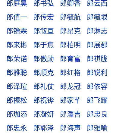
郎庭昊
郎书弘
郎卿香
郎云西
郎值一
郎传宏
郎毓航
郎毓垠
郎镥霖
郎叙亘
郎昂克
郎淋志
郎来彬
郎于焦
郎柏明
郎展郡
郎荣诺
郎傲勋
郎育富
郎祺胧
郎雅聪
郎顺克
郎红格
郎锐利
郎泽瑄
郎礼仗
郎龙冠
郎依容
郎振松
郎祝铧
郎家芊
郎飞耀
郎珈添
郎凝妍
郎澤吉
郎忠良
郎忠永
郎郓泽
郎海声
郎雅喻