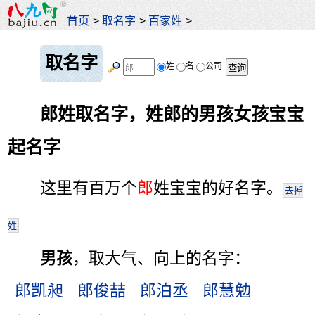
首页
>
取名字
>
百家姓
>
取名字
姓
名
公司
郎姓取名字，姓郎的男孩女孩宝宝
起名字
这里有百万个
郎
姓宝宝的好名字。
去掉
姓
男孩
，取大气、向上的名字：
郎凯昶
郎俊喆
郎泊丞
郎慧勉