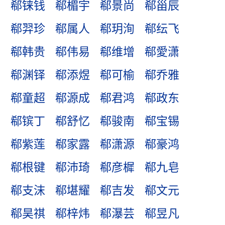
郗铼钱
郗楣宇
郗景尚
郗甾辰
郗羿珍
郗属人
郗玥洵
郗纭飞
郗韩贵
郗伟易
郗维增
郗愛潇
郗渊铎
郗添煜
郗可榆
郗乔雅
郗童超
郗源成
郗君鸿
郗政东
郗镔丁
郗舒忆
郗骏南
郗宝锡
郗紫莲
郗家露
郗潇源
郗豪鸿
郗根键
郗沛琦
郗彦樨
郗九皂
郗支沫
郗堪耀
郗吉发
郗文元
郗昊祺
郗梓炜
郗瀑芸
郗昱凡