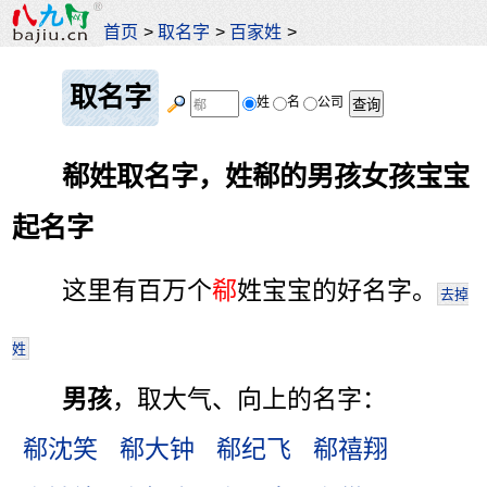
首页
>
取名字
>
百家姓
>
取名字
姓
名
公司
郗姓取名字，姓郗的男孩女孩宝宝
起名字
这里有百万个
郗
姓宝宝的好名字。
去掉
姓
男孩
，取大气、向上的名字：
郗沈笑
郗大钟
郗纪飞
郗禧翔