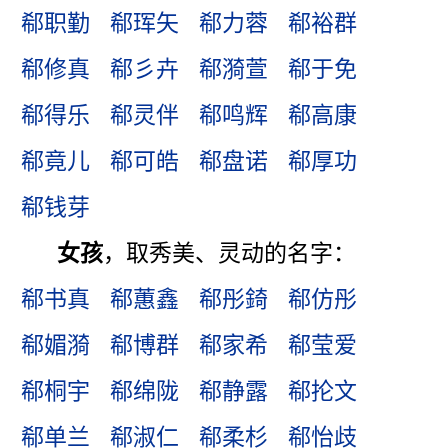
郗职勤
郗珲矢
郗力蓉
郗裕群
郗修真
郗彡卉
郗漪萱
郗于免
郗得乐
郗灵伴
郗鸣辉
郗高康
郗竟儿
郗可皓
郗盘诺
郗厚功
郗钱芽
女孩
，取秀美、灵动的名字：
郗书真
郗蕙鑫
郗彤錡
郗仿彤
郗媚漪
郗博群
郗家希
郗莹爱
郗桐宇
郗绵陇
郗静露
郗抡文
郗单兰
郗淑仁
郗柔杉
郗怡歧