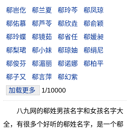
郗岜仡
郗兰夏
郗玲芩
郗凤琼
郗佑慕
郗芦苓
郗欣垚
郗俞颖
郗玲蝶
郗镜茹
郗省任
郗媛昶
郗梨珺
郗小妹
郗琼妯
郗绢尼
郗俊芬
郗湄丽
郗诺娜
郗柏平
郗子又
郗言萍
郗幻紫
加载更多
1/10000
八九网的郗姓男孩名字和女孩名字大
全，有很多个好听的郗姓名字，是一个郗