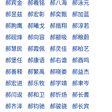
郝宾金
郝羲铭
郝八海
郝泳元
郝昱兹
郝宏彰
郝奕甄
郝加蓝
郝朐鹰
郝曦戈
郝揩翔
郝淳若
郝砚烽
郝向容
郝颛吸
郝粮蔚
郝慧民
郝霞佩
郝灵佳
郝柏艺
郝堡任
郝康语
郝右谵
郝酉鸣
郝善释
郝繁禹
郝晓娄
郝益杰
郝宏进
郝乐牧
郝学靖
郝聿岑
郝闫逡
郝和卫
郝忻炀
郝长耆
郝齐泽
郝钧驰
郝骏骁
郝长宾