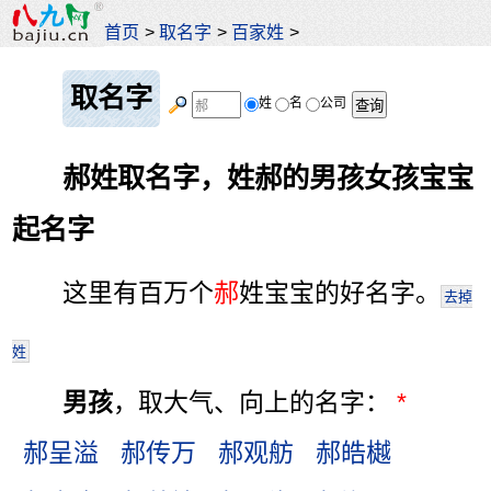
首页
>
取名字
>
百家姓
>
取名字
姓
名
公司
郝姓取名字，姓郝的男孩女孩宝宝
起名字
这里有百万个
郝
姓宝宝的好名字。
去掉
姓
男孩
，取大气、向上的名字：
*
郝呈溢
郝传万
郝观舫
郝皓樾