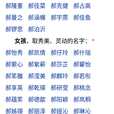
郝隆重
郝佳菜
郝克健
郝占高
郝曼之
郝涵榐
郝宇雳
郝佳鱼
郝锣思
郝泊沂
女孩
，取秀美、灵动的名字：
*
郝怡秀
郝凯倩
郝仔玲
郝什瑶
郝萦心
郝紫蕲
郝莎芷
郝颦怡
郝笫雒
郝滢美
郝麒玲
郝若彤
郝享英
郝乾瑛
郝研莹
郝桃念
郝蕴笫
郝德歆
郝阳颖
郝岚桐
郝姊瑛
郝丽泽
郝娅沁
郝琳沁