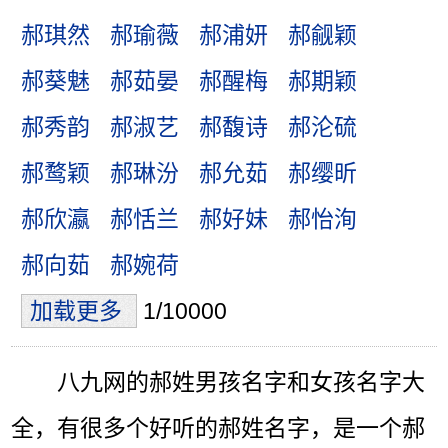
郝琪然
郝瑜薇
郝浦妍
郝觎颖
郝葵魅
郝茹晏
郝醒梅
郝期颖
郝秀韵
郝淑艺
郝馥诗
郝沦硫
郝鹜颖
郝琳汾
郝允茹
郝缨昕
郝欣瀛
郝恬兰
郝好妹
郝怡洵
郝向茹
郝婉荷
加载更多
1/10000
八九网的郝姓男孩名字和女孩名字大
全，有很多个好听的郝姓名字，是一个郝