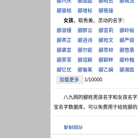
郦兴庆
郦国懿
郦昭云
郦佩洁
郦骏桓
郦增标
郦筱操
女孩
，取秀美、灵动的名字：
郦淑缦
郦醉云
郦宣莉
郦岭榆
郦燕芷
郦逍诗
郦勃文
郦严娅
郦砻宣
郦尔妮
郦思桢
郦悠翡
郦蔗菲
郦俎颖
郦颖畔
郦柃翰
郦忆优
郦匐茱
郦乙娴
郦湘庭
加载更多
1/10000
八九网的郦姓男孩名字和女孩名字
宝名字数据库，可以免费用于给姓郦的