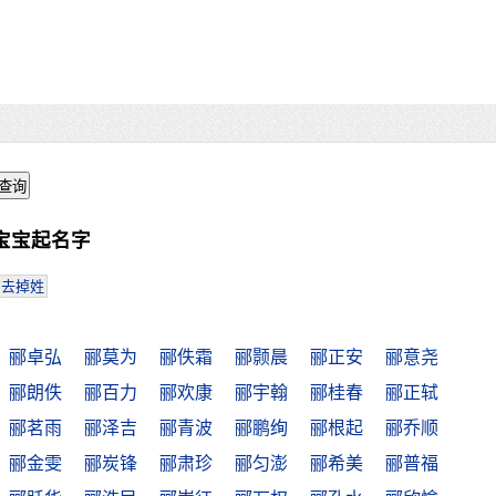
宝宝起名字
去掉姓
郦卓弘
郦莫为
郦佚霜
郦颢晨
郦正安
郦意尧
郦朗佚
郦百力
郦欢康
郦宇翰
郦桂春
郦正轼
郦茗雨
郦泽吉
郦青波
郦鹏绚
郦根起
郦乔顺
郦金雯
郦炭锋
郦肃珍
郦匀澎
郦希美
郦普福