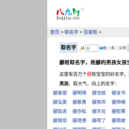
首页
>
取名字
>
百家姓
>
取名字
姓
名
公司
郦姓取名字，姓郦的男孩女孩
这里有百万个
郦
姓宝宝的好名字。
男孩
，取大气、向上的名字：
郦家熠
郦明璋
郦也旼
郦含书
郦泓雯
郦歌勇
郦崇风
郦帅楠
郦劭进
郦亦松
郦天化
郦慰寒
郦锦坦
郦滟滟
郦苟了
郦雨坡