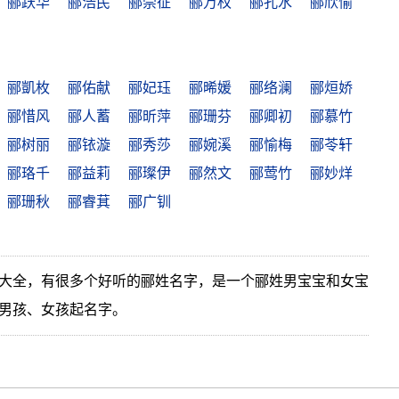
郦跃华
郦浩民
郦崇征
郦万权
郦孔水
郦欣愉
郦凱枚
郦佑献
郦妃珏
郦晞媛
郦络澜
郦烜娇
郦惜风
郦人蓄
郦昕萍
郦珊芬
郦卿初
郦慕竹
郦树丽
郦铱漩
郦秀莎
郦婉溪
郦愉梅
郦苓轩
郦珞千
郦益莉
郦璨伊
郦然文
郦莺竹
郦妙烊
郦珊秋
郦睿萁
郦广钏
大全，有很多个好听的郦姓名字，是一个郦姓男宝宝和女宝
男孩、女孩起名字。