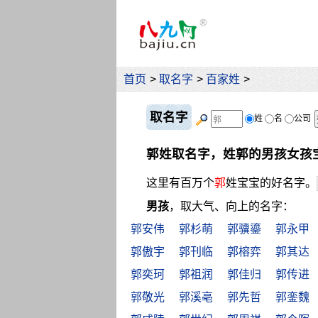
首页
>
取名字
>
百家姓
>
取名字
姓
名
公司
郭姓取名字，姓郭的男孩女孩
这里有百万个
郭
姓宝宝的好名字。
男孩
，取大气、向上的名字：
郭安伟
郭杉萌
郭骥鎏
郭永甲
郭傲宇
郭刊临
郭榕弈
郭其达
郭奕珂
郭祖润
郭佳归
郭传进
郭敬光
郭溪亳
郭先哲
郭銮魏