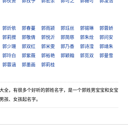
郭伙贤
郭孜予
郭宏余
郭可之
郭薇可
郭凌浩
郭炘依
郭春蔓
郭雨颍
郭珏丝
郭锡琳
郭蓉娇
郭莉搅
郭敬倩
郭悦沂
郭简慈
郭朱烇
郭问安
郭少珊
郭双红
郭米雯
郭乃香
郭诗滢
郭靖朱
郭玲白
郭紫薇
郭裕艳
郭颖翰
郭觅双
郭曼雪
郭蓉涵
郭墨画
郭莉桂
大全，有很多个好听的郭姓名字，是一个郭姓男宝宝和女宝
男孩、女孩起名字。