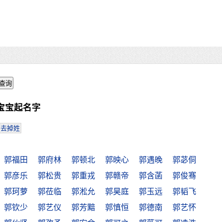
宝宝起名字
去掉姓
郭福田
郭府林
郭顿北
郭映心
郭遇晚
郭苾侗
郭彦乐
郭松贵
郭重戎
郭赣帝
郭含菡
郭俊骞
郭珂萝
郭莅临
郭淞允
郭昊庭
郭玉远
郭韬飞
郭钦少
郭艺仪
郭芳黯
郭慎恒
郭德南
郭艺怀