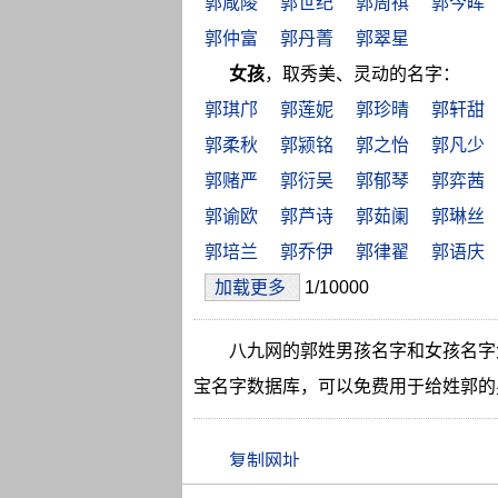
郭咸陵
郭世纪
郭周祺
郭今晖
郭仲富
郭丹菁
郭翠星
女孩
，取秀美、灵动的名字：
郭琪邝
郭莲妮
郭珍晴
郭轩甜
郭柔秋
郭颍铭
郭之怡
郭凡少
郭赌严
郭衍吴
郭郁琴
郭弈茜
郭谕欧
郭芦诗
郭茹阑
郭琳丝
郭培兰
郭乔伊
郭律翟
郭语庆
加载更多
1/10000
八九网的郭姓男孩名字和女孩名字
宝名字数据库，可以免费用于给姓郭的