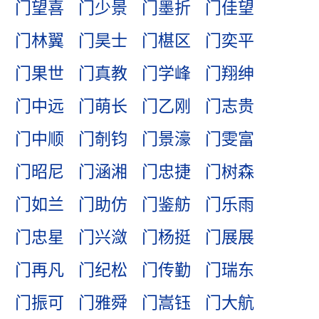
门望喜
门少景
门墨折
门佳望
门林翼
门昊士
门椹区
门奕平
门果世
门真教
门学峰
门翔绅
门中远
门萌长
门乙刚
门志贵
门中顺
门剞钧
门景濠
门雯富
门昭尼
门涵湘
门忠捷
门树森
门如兰
门助仿
门鉴舫
门乐雨
门忠星
门兴潋
门杨挺
门展展
门再凡
门纪松
门传勤
门瑞东
门振可
门雅舜
门嵩钰
门大航