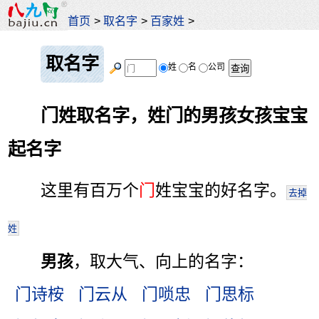
首页
>
取名字
>
百家姓
>
取名字
姓
名
公司
门姓取名字，姓门的男孩女孩宝宝
起名字
这里有百万个
门
姓宝宝的好名字。
去掉
姓
男孩
，取大气、向上的名字：
门诗桉
门云从
门唢忠
门思标