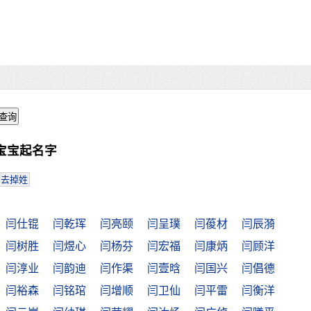
宝宝起名字
去掉姓
闫仕锟
闫乾珲
闫亮颐
闫呈璞
闫葰材
闫辰漪
闫树胜
闫煜心
闫杨芬
闫宏福
闫康炳
闫顾洋
闫淳业
闫韵迪
闫作渠
闫壹晗
闫国兴
闫倡德
闫裕森
闫铭琯
闫增顺
闫卫仙
闫平雷
闫衡洋