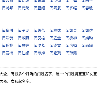
闫云岗
闫幼琪
闫荣耀
闫汝炀
闫广倬
闫曦平
闫澔邦
闫元荣
闫昱颉
闫骞武
闫铧皑
闫容敏
闫疴叫
闫子贝
闫蓉蓓
闫梓炫
闫如灵
闫如仿
闫渝鹊
闫淑飘
闫葵榆
闫庭金
闫痴柳
闫婧昀
闫氏艳
闫昌婷
闫夕蓝
闫染雪
闫溶娟
闫雨罐
闫要楠
闫仙妮
闫专婷
闫宏聚
闫琼茹
大全，有很多个好听的闫姓名字，是一个闫姓男宝宝和女宝
男孩、女孩起名字。