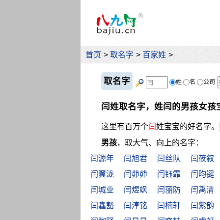
首页
>
取名字
>
百家姓
>
取名字
姓
名
公司
闫姓取名字，姓闫的男孩女孩
这里有百万个
闫
姓宝宝的好名字。
男孩
，取大气、向上的名字：
闫源年
闫旭君
闫丝队
闫筱叙
闫翼泷
闫茆茆
闫钰霏
闫昀键
闫城业
闫煜飒
闫丽防
闫禹清
闫鑫豁
闫淳铭
闫楠轩
闫紫韵