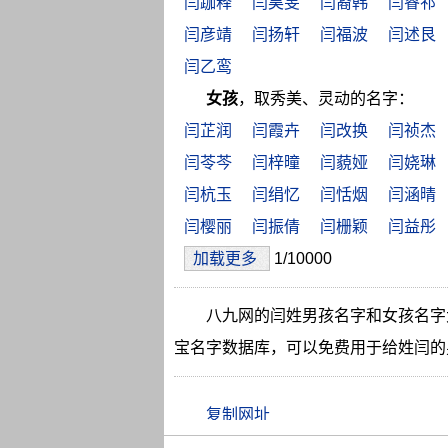
闫跏释
闫昊旻
闫裔韩
闫睿祁
闫彦靖
闫扬轩
闫福波
闫述艮
闫乙鸾
女孩
，取秀美、灵动的名字：
闫芷润
闫霞卉
闫改换
闫祯杰
闫苓芩
闫梓曈
闫藐娅
闫娆琳
闫杭玉
闫绢忆
闫恬烟
闫涵晴
闫樱丽
闫振倩
闫栅颖
闫益彤
加载更多
1/10000
八九网的闫姓男孩名字和女孩名字
宝名字数据库，可以免费用于给姓闫的