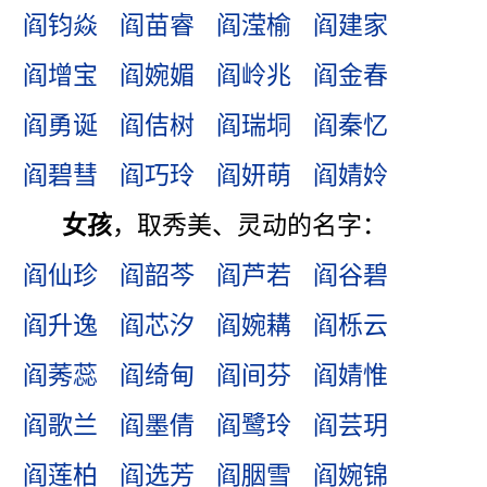
阎钧焱
阎苗睿
阎滢榆
阎建家
阎增宝
阎婉媚
阎岭兆
阎金春
阎勇诞
阎佶树
阎瑞垌
阎秦忆
阎碧彗
阎巧玲
阎妍萌
阎婧姈
女孩
，取秀美、灵动的名字：
阎仙珍
阎韶芩
阎芦若
阎谷碧
阎升逸
阎芯汐
阎婉耩
阎栎云
阎莠蕊
阎绮甸
阎间芬
阎婧惟
阎歌兰
阎墨倩
阎鹭玲
阎芸玥
阎莲柏
阎选芳
阎胭雪
阎婉锦