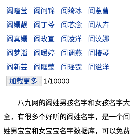
阎暄莹
阎问锦
阎绮冰
阎薏曹
阎姗靓
阎丁苓
阎芯念
阎从卉
阎真姗
阎玫宣
阎凌洋
阎汶娜
阎梦淄
阎暖婷
阎调燕
阎椿琴
阎新芸
阎眶莹
阎瑶霆
阎溢洋
加载更多
1/10000
八九网的阎姓男孩名字和女孩名字大
全，有很多个好听的阎姓名字，是一个阎
姓男宝宝和女宝宝名字数据库，可以免费