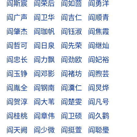
阎斯宸
阎荣后
阎如茴
阎勇洋
阎广声
阎卫华
阎吉仁
阎顺青
阎肇杰
阎珈帆
阎钰淑
阎焦霞
阎哲可
阎日泉
阎先荣
阎继灿
阎忠长
阎力飘
阎劲欧
阎妃裕
阎玉铮
阎邓影
阎褚坊
阎煦芸
阎胤全
阎钢南
阎瀵仁
阎炅烨
阎贺淳
阎大苇
阎楚雯
阎凡号
阎桂桃
阎章伟
阎卫硕
阎久鹳
阎天阙
阎少微
阎挺萱
阎聪璺