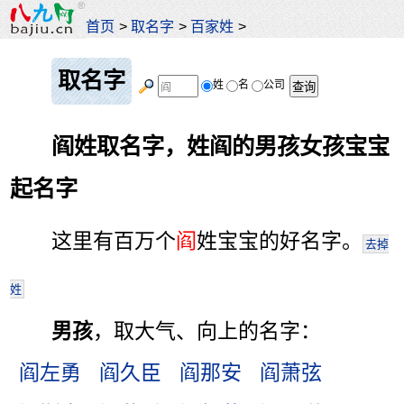
首页
>
取名字
>
百家姓
>
取名字
姓
名
公司
阎姓取名字，姓阎的男孩女孩宝宝
起名字
这里有百万个
阎
姓宝宝的好名字。
去掉
姓
男孩
，取大气、向上的名字：
阎左勇
阎久臣
阎那安
阎萧弦