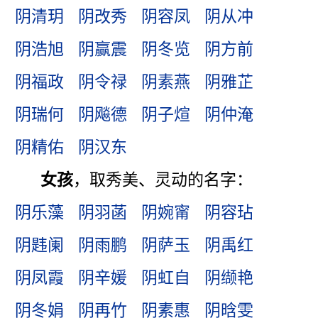
阴清玥
阴改秀
阴容凤
阴从冲
阴浩旭
阴赢震
阴冬览
阴方前
阴福政
阴令禄
阴素燕
阴雅芷
阴瑞何
阴飚德
阴子煊
阴仲淹
阴精佑
阴汉东
女孩
，取秀美、灵动的名字：
阴乐藻
阴羽菡
阴婉甯
阴容玷
阴韪阑
阴雨鹏
阴萨玉
阴禹红
阴凤霞
阴辛媛
阴虹自
阴缬艳
阴冬娟
阴再竹
阴素惠
阴晗雯