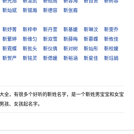
靳光旭
靳凌凯
靳绍周
靳容海
靳自贤
靳树容
靳灿斌
靳锡瀚
靳德容
靳张裔
靳妤箐
靳梓申
靳丹萱
靳基媛
靳琳汶
靳雯乔
靳蘩婷
靳维匀
靳双雪
靳薛梅
靳慕蝶
靳攸佳
靳霓蝶
靳批头
靳仪倩
靳对树
靳灿彤
靳校媛
靳贺严
靳铭灵
靳偲媛
靳裕涵
靳星佳
靳珏娟
大全，有很多个好听的靳姓名字，是一个靳姓男宝宝和女宝
男孩、女孩起名字。