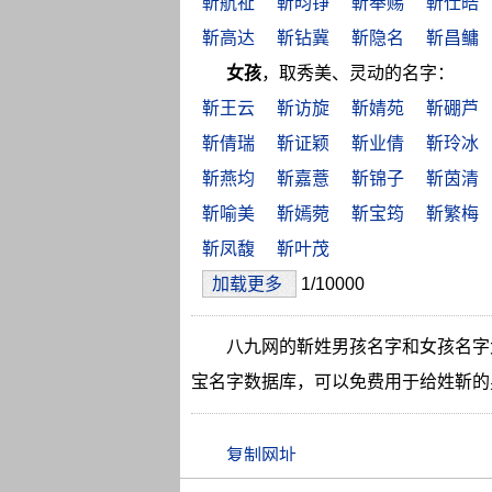
靳航祉
靳昀铮
靳奉赐
靳仕皓
靳高达
靳钻冀
靳隐名
靳昌鳙
女孩
，取秀美、灵动的名字：
靳王云
靳访旋
靳婧苑
靳硼芦
靳倩瑞
靳证颖
靳业倩
靳玲冰
靳燕均
靳嘉薏
靳锦子
靳茵清
靳喻美
靳嫣菀
靳宝筠
靳繁梅
靳凤馥
靳叶茂
加载更多
1/10000
八九网的靳姓男孩名字和女孩名字
宝名字数据库，可以免费用于给姓靳的