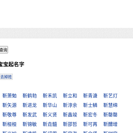
宝宝起名字
去掉姓
靳萧勉
靳鹤勃
靳禾凯
靳立和
靳青溏
靳艺灯
靳矢源
靳进龙
靳华山
靳淳余
靳士鳞
靳慧绵
靳敬尊
靳发武
靳义贤
靳鑫竣
靳宏冬
靳罄罄
靳桠桠
靳锦敏
靳垚髓
靳邵哲
靳可苒
靳醴增