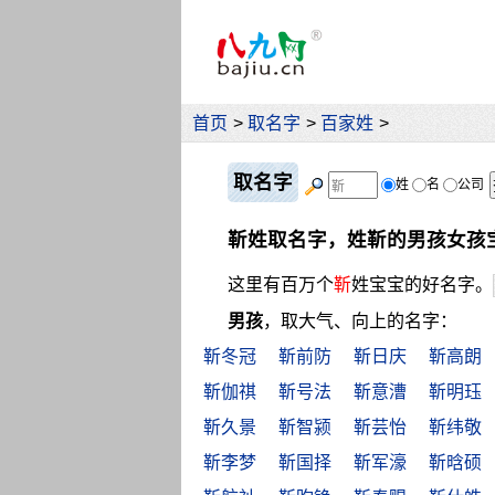
首页
>
取名字
>
百家姓
>
取名字
姓
名
公司
靳姓取名字，姓靳的男孩女孩
这里有百万个
靳
姓宝宝的好名字。
男孩
，取大气、向上的名字：
靳冬冠
靳前防
靳日庆
靳高朗
靳伽祺
靳号法
靳意漕
靳明珏
靳久景
靳智颍
靳芸怡
靳纬敬
靳李梦
靳国择
靳军濠
靳晗硕