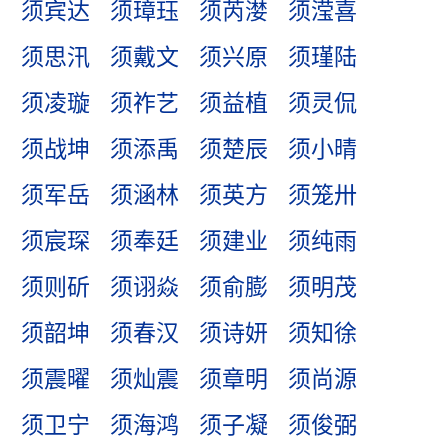
须宾达
须璋珏
须芮漤
须滢喜
须思汛
须戴文
须兴原
须瑾陆
须凌璇
须祚艺
须益植
须灵侃
须战坤
须添禹
须楚辰
须小晴
须军岳
须涵林
须英方
须笼卅
须宸琛
须奉廷
须建业
须纯雨
须则斫
须诩焱
须俞膨
须明茂
须韶坤
须春汉
须诗妍
须知徐
须震曜
须灿震
须章明
须尚源
须卫宁
须海鸿
须子凝
须俊弼