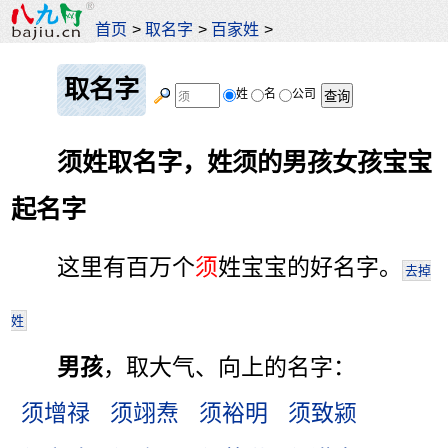
首页
>
取名字
>
百家姓
>
取名字
姓
名
公司
须姓取名字，姓须的男孩女孩宝宝
起名字
这里有百万个
须
姓宝宝的好名字。
去掉
姓
男孩
，取大气、向上的名字：
须增禄
须翊焘
须裕明
须致颍