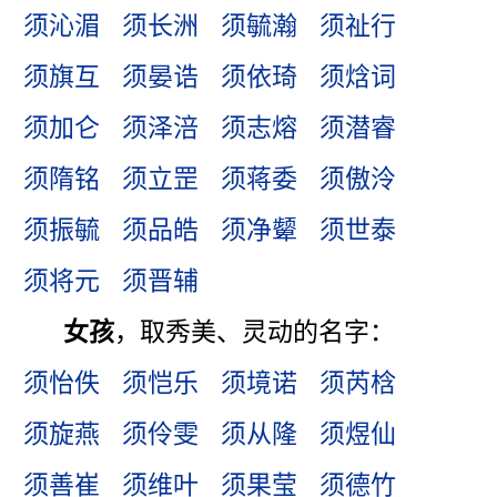
须沁湄
须长洲
须毓瀚
须祉行
须旗互
须晏诰
须依琦
须焓词
须加仑
须泽涪
须志熔
须潜睿
须隋铭
须立罡
须蒋委
须傲泠
须振毓
须品皓
须净颦
须世泰
须将元
须晋辅
女孩
，取秀美、灵动的名字：
须怡佚
须恺乐
须境诺
须芮梒
须旋燕
须伶雯
须从隆
须煜仙
须善崔
须维叶
须果莹
须德竹