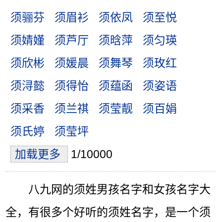
须骊芬
须眉衫
须依凤
须至悦
须婧嫤
须芦厅
须晗萍
须匀瑛
须欣彬
须媛晨
须舞琴
须玫红
须浔懿
须得怡
须蕴函
须姿语
须采香
须兰祺
须莹靓
须百娟
须氏婷
须莹坪
加载更多
1/10000
八九网的须姓男孩名字和女孩名字大
全，有很多个好听的须姓名字，是一个须