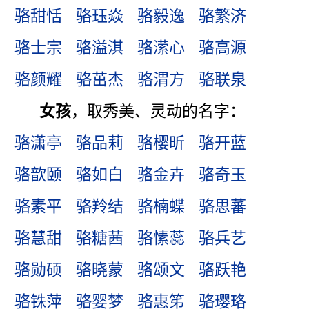
骆甜恬
骆珏焱
骆毅逸
骆繁济
骆士宗
骆溢淇
骆潆心
骆高源
骆颜耀
骆茁杰
骆渭方
骆联泉
女孩
，取秀美、灵动的名字：
骆潇亭
骆品莉
骆樱昕
骆开蓝
骆歆颐
骆如白
骆金卉
骆奇玉
骆素平
骆羚结
骆楠蝶
骆思蕃
骆慧甜
骆糖茜
骆愫蕊
骆兵艺
骆勋硕
骆晓蒙
骆颂文
骆跃艳
骆铢萍
骆婴梦
骆惠笫
骆璎珞