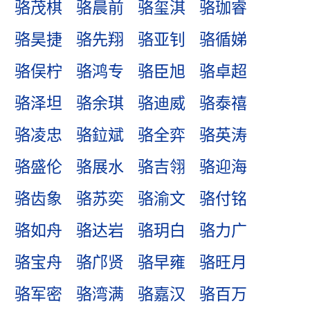
骆茂棋
骆晨前
骆玺淇
骆珈睿
骆昊捷
骆先翔
骆亚钊
骆循娣
骆俣柠
骆鸿专
骆臣旭
骆卓超
骆泽坦
骆余琪
骆迪威
骆泰禧
骆凌忠
骆鉝斌
骆全弈
骆英涛
骆盛伦
骆展水
骆吉翎
骆迎海
骆齿象
骆苏奕
骆渝文
骆付铭
骆如舟
骆达岩
骆玥白
骆力广
骆宝舟
骆邝贤
骆早雍
骆旺月
骆军密
骆湾满
骆嘉汉
骆百万