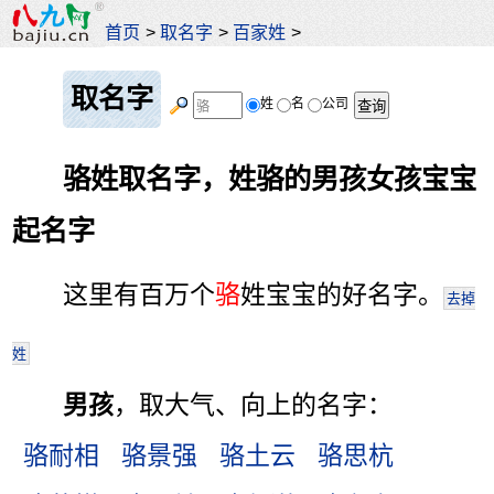
首页
>
取名字
>
百家姓
>
取名字
姓
名
公司
骆姓取名字，姓骆的男孩女孩宝宝
起名字
这里有百万个
骆
姓宝宝的好名字。
去掉
姓
男孩
，取大气、向上的名字：
骆耐相
骆景强
骆土云
骆思杭