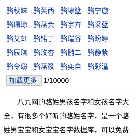
骆秋妹
骆芙西
骆埭篮
骆宁璇
骆珊琼
骆燕会
骆宇卉
骆采蓝
骆艾虹
骆锘丁
骆瑞谷
骆盼婷
骆辰琪
骆玫杏
骆髓二
骆静紫
骆令窈
骆燕筱
骆奕自
骆彩潼
加载更多
1/10000
八九网的骆姓男孩名字和女孩名字大
全，有很多个好听的骆姓名字，是一个骆
姓男宝宝和女宝宝名字数据库，可以免费