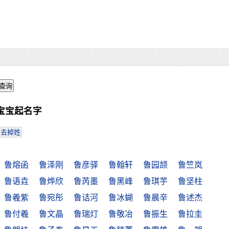
宝宝起名字
去掉姓
鲁熔函
鲁泽刚
鲁彦驿
鲁翰轩
鲁园颉
鲁竺岚
鲁语垚
鲁烨欣
鲁芮墨
鲁黑峰
鲁琪芋
鲁坚柱
鲁羲紫
鲁宛彤
鲁诘河
鲁冰蝴
鲁晨辛
鲁述杰
鲁付羲
鲁文晶
鲁瑞灯
鲁敬冶
鲁振生
鲁拉圭