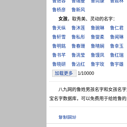
鲁进容
鲁瑞曼
鲁尚康
鲁延林
鲁桥彦
鲁新风
女孩
，取秀美、灵动的名字：
鲁天纵
鲁沐莲
鲁豌琳
鲁仁君
鲁轩雪
鲁私彤
鲁燮柔
鲁闻琳
鲁明銘
鲁春珊
鲁晴娴
鲁幸玉
鲁书芊
鲁洮莹
鲁馒凤
鲁红瑞
鲁晓研
鲁沾红
鲁宇玫
鲁宇雄
加载更多
1/10000
八九网的鲁姓男孩名字和女孩名字
宝名字数据库，可以免费用于给姓鲁的