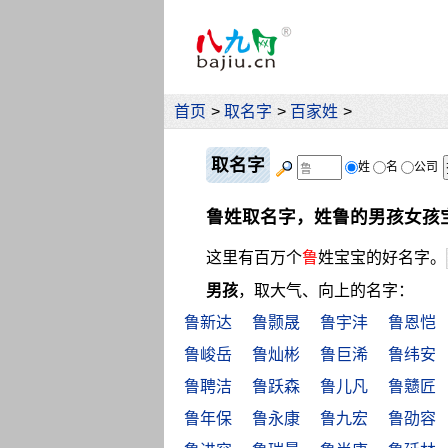
首页
>
取名字
>
百家姓
>
取名字
姓
名
公司
鲁姓取名字，姓鲁的男孩女孩
这里有百万个
鲁
姓宝宝的好名字。
男孩
，取大气、向上的名字：
鲁新达
鲁颢晟
鲁宇沣
鲁恩恺
鲁峻岳
鲁灿彬
鲁巨浠
鲁纬安
鲁聘洁
鲁跃森
鲁儿凡
鲁戆匠
鲁年保
鲁永康
鲁九宏
鲁劭容