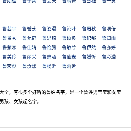
鲁朗桂
鲁子秦
鲁旻天
鲁腈菁
鲁雪雄
鲁一贺
鲁茜宇
鲁誉芝
鲁姿漫
鲁沁叶
鲁瑨秋
鲁呗倍
鲁景秀
鲁允奇
鲁思崎
鲁硕奂
鲁织郗
鲁知雨
鲁荥恋
鲁佳婧
鲁怡腾
鲁敏兮
鲁伊然
鲁亦婷
鲁美伶
鲁丽采
鲁惠涵
鲁仙鸯
鲁媛忻
鲁彩滏
鲁宏彪
鲁汝熙
鲁杨沂
鲁莉延
大全，有很多个好听的鲁姓名字，是一个鲁姓男宝宝和女宝
男孩、女孩起名字。