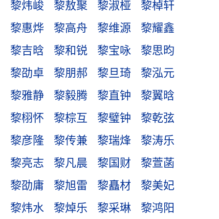
黎炜峻
黎敖聚
黎淑桠
黎棹轩
黎惠烨
黎高舟
黎维源
黎耀鑫
黎吉晗
黎和锐
黎宝咏
黎思昀
黎劭卓
黎朋郝
黎旦琦
黎泓元
黎雅静
黎毅腾
黎直钟
黎翼晗
黎栩怀
黎棕互
黎璧钟
黎乾弦
黎彦隆
黎传兼
黎瑞烽
黎涛乐
黎亮志
黎凡晨
黎国财
黎萱菡
黎劭庸
黎旭雷
黎矗材
黎美妃
黎炜水
黎焯乐
黎采琳
黎鸿阳