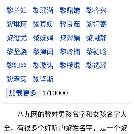
黎兰知
黎瑶渐
黎鼎婧
黎齐兴
黎琳珂
黎真媛
黎良茹
黎娅寄
黎缨尤
黎妩娟
黎羿娟
黎瀜静
黎坚骁
黎津闻
黎玲楠
黎初晗
黎如丝
黎璇诺
黎檬焜
黎选瑶
黎霜菊
黎坚斯
加载更多
1/10000
八九网的黎姓男孩名字和女孩名字大
全，有很多个好听的黎姓名字，是一个黎