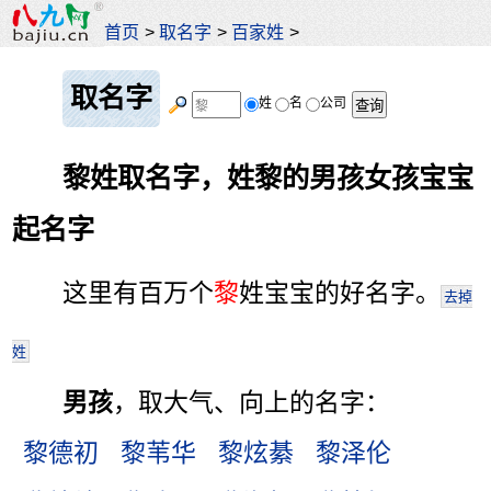
首页
>
取名字
>
百家姓
>
取名字
姓
名
公司
黎姓取名字，姓黎的男孩女孩宝宝
起名字
这里有百万个
黎
姓宝宝的好名字。
去掉
姓
男孩
，取大气、向上的名字：
黎德初
黎苇华
黎炫綦
黎泽伦