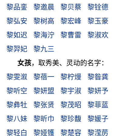
黎品銮
黎邀晨
黎贝蔡
黎铨德
黎弘安
黎树高
黎宏峰
黎玉豪
黎如迟
黎海泞
黎曹雷
黎淑欢
黎羿妃
黎九三
女孩
，取秀美、灵动的名字：
黎雯溆
黎蓓一
黎柠熳
黎昝龚
黎听空
黎妍盟
黎宇淑
黎妍予
黎彝牡
黎张贤
黎茂昭
黎菲蓝
黎八妹
黎昕巾
黎珍馥
黎媛子
黎轻白
黎娅镬
黎楚容
黎滢苈