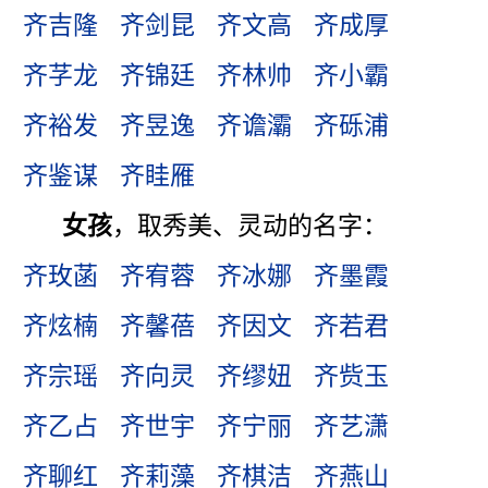
齐吉隆
齐剑昆
齐文高
齐成厚
齐芓龙
齐锦廷
齐林帅
齐小霸
齐裕发
齐昱逸
齐谵灞
齐砾浦
齐鉴谋
齐眭雁
女孩
，取秀美、灵动的名字：
齐玫菡
齐宥蓉
齐冰娜
齐墨霞
齐炫楠
齐馨蓓
齐因文
齐若君
齐宗瑶
齐向灵
齐缪妞
齐赀玉
齐乙占
齐世宇
齐宁丽
齐艺潇
齐聊红
齐莉藻
齐棋洁
齐燕山