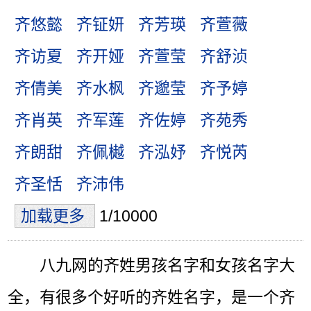
齐悠懿
齐钲妍
齐芳瑛
齐萱薇
齐访夏
齐开娅
齐萱莹
齐舒浈
齐倩美
齐水枫
齐邈莹
齐予婷
齐肖英
齐军莲
齐佐婷
齐苑秀
齐朗甜
齐佩樾
齐泓妤
齐悦芮
齐圣恬
齐沛伟
加载更多
1/10000
八九网的齐姓男孩名字和女孩名字大
全，有很多个好听的齐姓名字，是一个齐