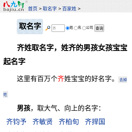
首页
>
取名字
>
百家姓
>
取名字
姓
名
公司
齐姓取名字，姓齐的男孩女孩宝宝
起名字
这里有百万个
齐
姓宝宝的好名字。
去掉
姓
男孩
，取大气、向上的名字：
齐钧予
齐敏贤
齐柏旬
齐捍国