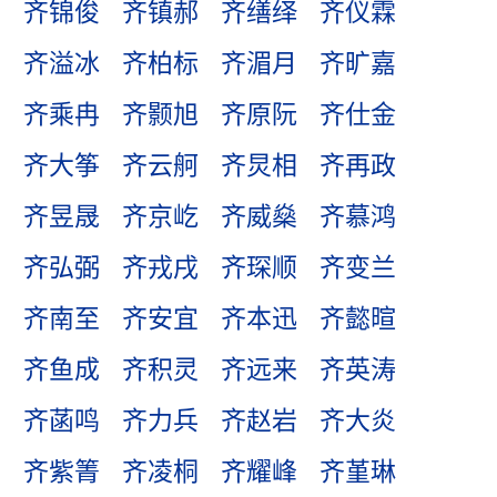
齐锦俊
齐镇郝
齐缮绎
齐仪霖
齐溢冰
齐柏标
齐湄月
齐旷嘉
齐乘冉
齐颢旭
齐原阮
齐仕金
齐大筝
齐云舸
齐炅相
齐再政
齐昱晟
齐京屹
齐威燊
齐慕鸿
齐弘弼
齐戎戌
齐琛顺
齐变兰
齐南至
齐安宜
齐本迅
齐懿暄
齐鱼成
齐积灵
齐远来
齐英涛
齐菡鸣
齐力兵
齐赵岩
齐大炎
齐紫箐
齐凌桐
齐耀峰
齐堇琳