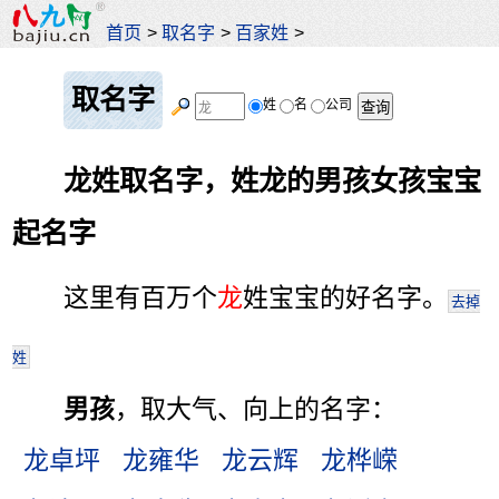
首页
>
取名字
>
百家姓
>
取名字
姓
名
公司
龙姓取名字，姓龙的男孩女孩宝宝
起名字
这里有百万个
龙
姓宝宝的好名字。
去掉
姓
男孩
，取大气、向上的名字：
龙卓坪
龙雍华
龙云辉
龙桦嵘