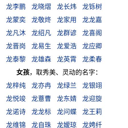
龙李鹏
龙晓熠
龙长炜
龙铄树
龙蒙奕
龙敬炵
龙家用
龙龙嘉
龙凡沐
龙绍凡
龙群谚
龙喜阁
龙晋岗
龙易生
龙爱浩
龙应卿
龙泰黎
龙雄森
龙英霄
龙柔春
女孩
，取秀美、灵动的名字：
龙梓纯
龙亦冉
龙绿兰
龙银翊
龙悦竣
龙薏曹
龙东婧
龙迎旋
龙诺诗
龙龙标
龙问蝶
龙王莉
龙维锦
龙自珠
龙嫒琼
龙娉纤