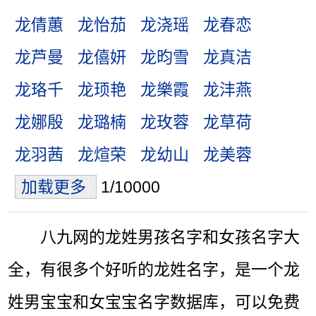
龙倩蕙
龙怡茄
龙浇瑶
龙春恋
龙芦曼
龙僖妍
龙昀雪
龙真洁
龙珞千
龙顼艳
龙樂霞
龙沣燕
龙娜殷
龙璐楠
龙玫蓉
龙草荷
龙羽茜
龙煊荣
龙幼山
龙美蓉
加载更多
1/10000
八九网的龙姓男孩名字和女孩名字大
全，有很多个好听的龙姓名字，是一个龙
姓男宝宝和女宝宝名字数据库，可以免费