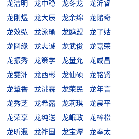
龙洁明
龙中稳
龙冬龙
龙沂睿
龙刚煜
龙大辰
龙余绵
龙赌奇
龙效弘
龙泳瑜
龙鸥盟
龙了姑
龙圆缘
龙志诚
龙武俊
龙嘉荣
龙振秀
龙策学
龙量允
龙咸昌
龙雯洲
龙西彬
龙仙硕
龙铭贤
龙颦香
龙洮霖
龙荣民
龙年言
龙秀芝
龙希露
龙莉琪
龙晨平
龙荣享
龙纯送
龙岷政
龙梓松
龙昕遐
龙祚国
龙宝潭
龙奉太