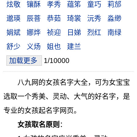
炫敬
镶酥
孝秀
蕴笫
童巧
莉邡
邈瑛
辰菩
恭茹
琦裳
沅秀
淼缈
娟斌
娜烨
祯迎
日娣
烈红
南绿
舒少
义炀
姐也
建兰
加载更多
1/10000
八九网的女孩名字大全，可为女宝宝
选取一个秀美、灵动、大气的好名字，是
专业的女孩起名字网页。
女孩取名原则
：