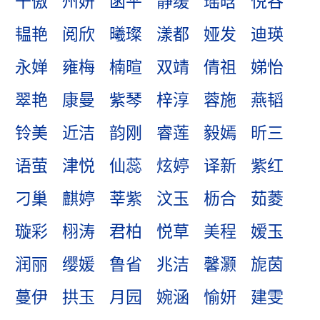
干傲
州妍
函平
静缓
瑶晗
悦谷
韫艳
阅欣
曦璨
漾都
娅发
迪瑛
永婵
雍梅
楠暄
双靖
倩祖
娣怡
翠艳
康曼
紫琴
梓淳
蓉施
燕韬
铃美
近洁
韵刚
睿莲
毅嫣
昕三
语萤
津悦
仙蕊
炫婷
译新
紫红
刁巢
麒婷
莘紫
汶玉
枥合
茹菱
璇彩
栩涛
君柏
悦草
美程
嫒玉
润丽
缨媛
鲁省
兆洁
馨灏
旎茵
蔓伊
拱玉
月园
婉涵
愉妍
建雯