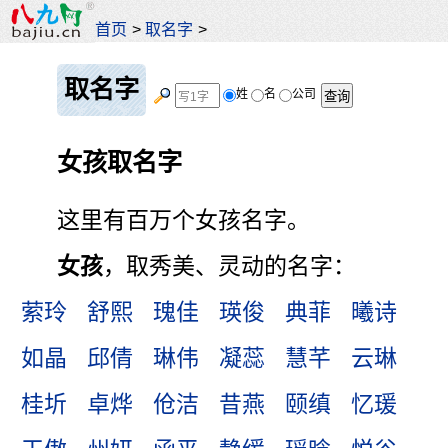
首页
>
取名字
>
取名字
姓
名
公司
女孩取名字
这里有百万个女孩名字。
女孩
，取秀美、灵动的名字：
萦玲
舒熙
瑰佳
瑛俊
典菲
曦诗
如晶
邱倩
琳伟
凝蕊
慧芊
云琳
桂圻
卓烨
伧洁
昔燕
颐缜
忆瑗