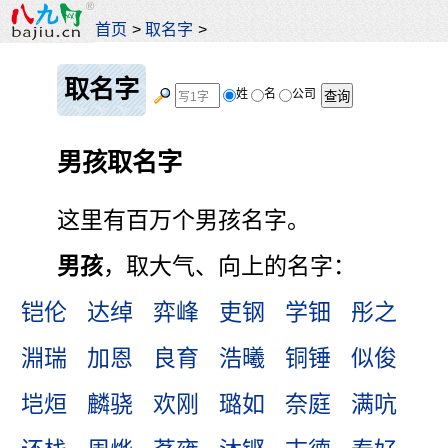
首页
>
取名字
>
取名字
姓
名
公司
男孩取名字
这里有百万个男孩名字。
男孩
，取大气、向上的名字：
铠伦
达绰
弈峰
吏钢
学钿
彤之
淵瑞
加恩
良育
浩曦
铜锤
似俊
垲烜
麟骁
欢刚
璐如
奈庭
满吭