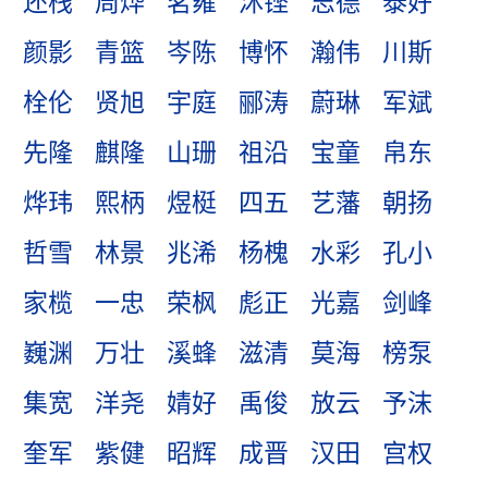
还栈
周烨
茗雍
沐铿
志德
泰好
颜影
青篮
岑陈
博怀
瀚伟
川斯
栓伦
贤旭
宇庭
郦涛
蔚琳
军斌
先隆
麒隆
山珊
祖沿
宝童
帛东
烨玮
熙柄
煜梃
四五
艺藩
朝扬
哲雪
林景
兆浠
杨槐
水彩
孔小
家榄
一忠
荣枫
彪正
光嘉
剑峰
巍渊
万壮
溪蜂
滋清
莫海
榜泵
集宽
洋尧
婧好
禹俊
放云
予沫
奎军
紫健
昭辉
成晋
汉田
宫权