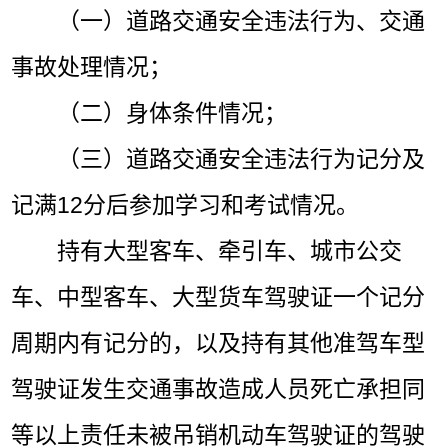
（一）道路交通安全违法行为、交通
事故处理情况；
（二）身体条件情况；
（三）道路交通安全违法行为记分及
记满12分后参加学习和考试情况。
持有大型客车、牵引车、城市公交
车、中型客车、大型货车驾驶证一个记分
周期内有记分的，以及持有其他准驾车型
驾驶证发生交通事故造成人员死亡承担同
等以上责任未被吊销机动车驾驶证的驾驶