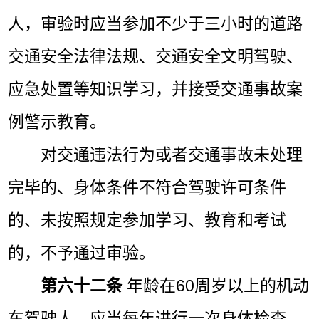
人，审验时应当参加不少于三小时的道路
交通安全法律法规、交通安全文明驾驶、
应急处置等知识学习，并接受交通事故案
例警示教育。
对交通违法行为或者交通事故未处理
完毕的、身体条件不符合驾驶许可条件
的、未按照规定参加学习、教育和考试
的，不予通过审验。
第六十二条
年龄在60周岁以上的机动
车驾驶人，应当每年进行一次身体检查，