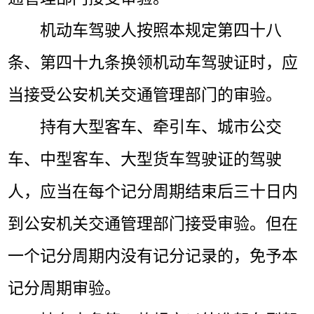
机动车驾驶人按照本规定第四十八
条、第四十九条换领机动车驾驶证时，应
当接受公安机关交通管理部门的审验。
持有大型客车、牵引车、城市公交
车、中型客车、大型货车驾驶证的驾驶
人，应当在每个记分周期结束后三十日内
到公安机关交通管理部门接受审验。但在
一个记分周期内没有记分记录的，免予本
记分周期审验。