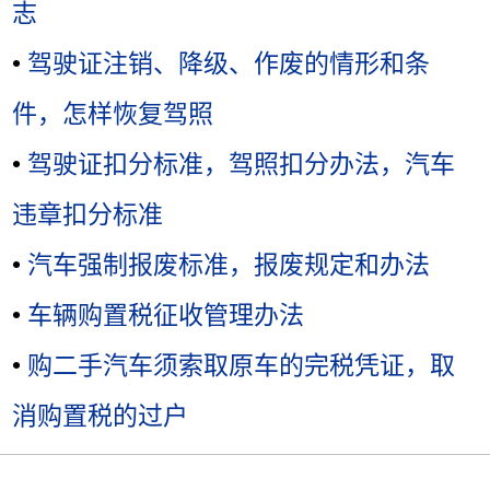
志
•
驾驶证注销、降级、作废的情形和条
件，怎样恢复驾照
•
驾驶证扣分标准，驾照扣分办法，汽车
违章扣分标准
•
汽车强制报废标准，报废规定和办法
•
车辆购置税征收管理办法
•
购二手汽车须索取原车的完税凭证，取
消购置税的过户