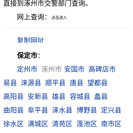
直接到涿州市交警部门查询。
网上查询：
保定市
：
定州市
涿州市
安国市
高碑店市
易县
涞源县
顺平县
唐县
望都县
高阳县
安新县
雄县
容城县
蠡县
曲阳县
阜平县
涞水县
博野县
定兴县
徐水区
满城区
清苑区
莲池区
南市区