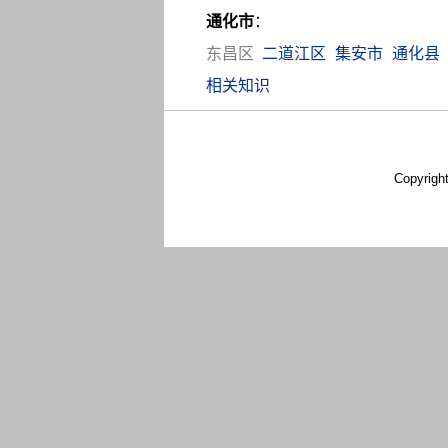
通化市
：
东昌区
二道江区
集安市
通化县
相关知识
Copyrigh