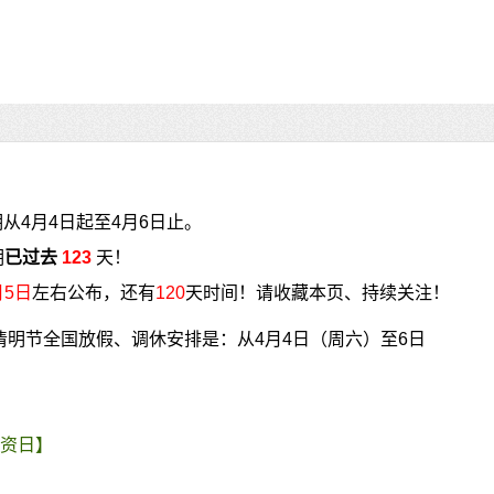
从4月4日起至4月6日止。
期
已过去
123
天！
月5日
左右公布，还有
120
天时间！请收藏本页、持续关注！
年清明节全国放假、调休安排是：从4月4日（周六）至6日
资日】