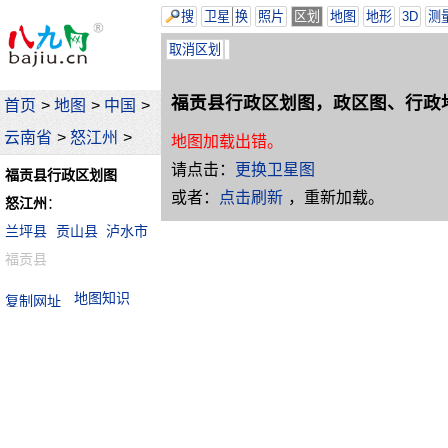
搜
卫星
换
照片
区划
地图
地形
3D
测
取消区划
福贡县行政区划图，政区图、行政
首页
>
地图
>
中国
>
云南省
>
怒江州
>
地图加载出错。
请点击：
更换卫星图
福贡县行政区划图
或者：
点击刷新
，重新加载。
怒江州
：
兰坪县
贡山县
泸水市
福贡县
地图知识