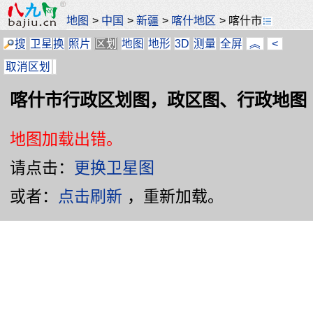
地图
>
中国
>
新疆
>
喀什地区
>
喀什市
搜
卫星
换
照片
区划
地图
地形
3D
测量
全屏
︽
<
取消区划
喀什市行政区划图，政区图、行政地图
地图加载出错。
请点击：
更换卫星图
或者：
点击刷新
，重新加载。