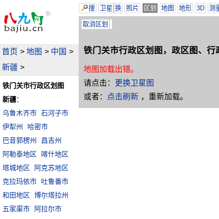
搜
卫星
换
照片
区划
地图
地形
3D
测
取消区划
铁门关市行政区划图，政区图、行
首页
>
地图
>
中国
>
新疆
>
地图加载出错。
请点击：
更换卫星图
铁门关市行政区划图
或者：
点击刷新
，重新加载。
新疆
：
乌鲁木齐市
石河子市
伊犁州
哈密市
巴音郭楞州
昌吉州
阿勒泰地区
喀什地区
塔城地区
阿克苏地区
克拉玛依市
吐鲁番市
和田地区
博尔塔拉州
五家渠市
阿拉尔市