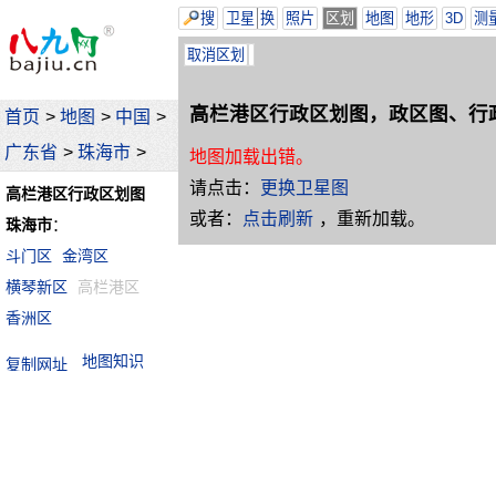
搜
卫星
换
照片
区划
地图
地形
3D
测
取消区划
高栏港区行政区划图，政区图、行
首页
>
地图
>
中国
>
广东省
>
珠海市
>
地图加载出错。
请点击：
更换卫星图
高栏港区行政区划图
或者：
点击刷新
，重新加载。
珠海市
：
斗门区
金湾区
横琴新区
高栏港区
香洲区
地图知识