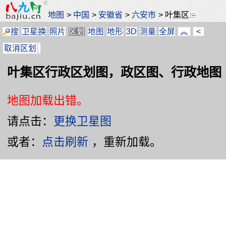
地图
>
中国
>
安徽省
>
六安市
>
叶集区
搜
卫星
换
照片
区划
地图
地形
3D
测量
全屏
︽
<
取消区划
叶集区行政区划图，政区图、行政地图
地图加载出错。
请点击：
更换卫星图
或者：
点击刷新
，重新加载。