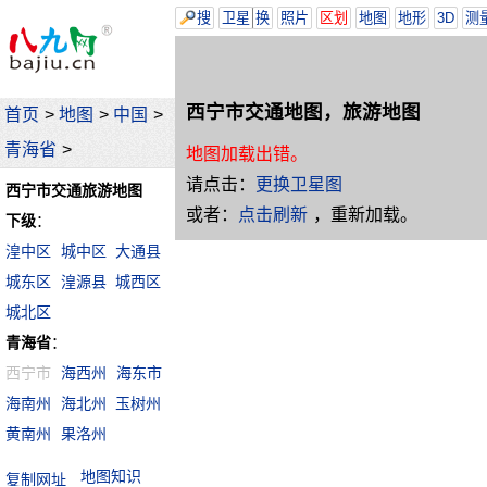
搜
卫星
换
照片
区划
地图
地形
3D
测
西宁市交通地图，旅游地图
首页
>
地图
>
中国
>
青海省
>
地图加载出错。
请点击：
更换卫星图
西宁市交通旅游地图
或者：
点击刷新
，重新加载。
下级
：
湟中区
城中区
大通县
城东区
湟源县
城西区
城北区
青海省
：
西宁市
海西州
海东市
海南州
海北州
玉树州
黄南州
果洛州
地图知识