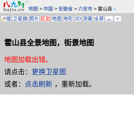
地图
>
中国
>
安徽省
>
六安市
>
霍山县
搜
卫星
换
照片
区划
地图
地形
3D
测量
全屏
︽
<
霍山县全景地图，街景地图
地图加载出错。
请点击：
更换卫星图
或者：
点击刷新
，重新加载。