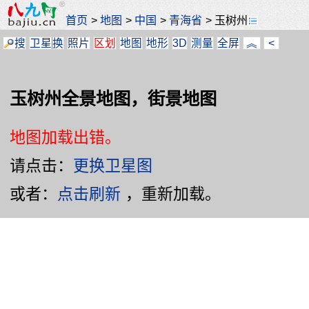
首页
>
地图
>
中国
>
青海省
>
玉树州
搜
卫星
换
照片
区划
地图
地形
3D
测量
全屏
︽
<
玉树州全景地图，街景地图
地图加载出错。
请点击：
更换卫星图
或者：
点击刷新
，重新加载。