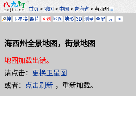
首页
>
地图
>
中国
>
青海省
>
海西州
搜
卫星
换
照片
区划
地图
地形
3D
测量
全屏
︽
<
海西州全景地图，街景地图
地图加载出错。
请点击：
更换卫星图
或者：
点击刷新
，重新加载。