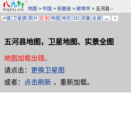
地图
>
中国
>
安徽省
>
蚌埠市
>
五河县
搜
卫星
换
照片
区划
地图
地形
3D
测量
全屏
︽
<
五河县地图，卫星地图、实景全图
地图加载出错。
请点击：
更换卫星图
或者：
点击刷新
，重新加载。