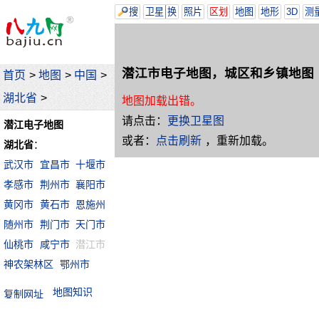
搜
卫星
换
照片
区划
地图
地形
3D
测
潜江市电子地图，城区和乡镇地图
首页
>
地图
>
中国
>
湖北省
>
地图加载出错。
请点击：
更换卫星图
潜江电子地图
或者：
点击刷新
，重新加载。
湖北省
：
武汉市
宜昌市
十堰市
孝感市
荆州市
襄阳市
黄冈市
黄石市
恩施州
随州市
荆门市
天门市
仙桃市
咸宁市
潜江市
神农架林区
鄂州市
地图知识